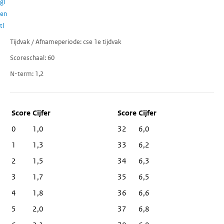
gl
en
tl
Tijdvak / Afnameperiode
cse 1e tijdvak
Scoreschaal
60
N-term
1,2
Score
Cijfer
0
1,0
32
6,0
1
1,3
33
6,2
2
1,5
34
6,3
3
1,7
35
6,5
4
1,8
36
6,6
5
2,0
37
6,8