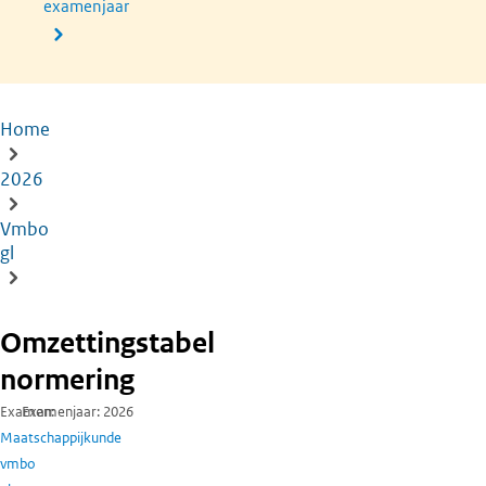
examenjaar
Home
Kruimelpad
2026
Vmbo
gl
Omzettingstabel
normering
Examen
Examenjaar
2026
Maatschappijkunde
vmbo