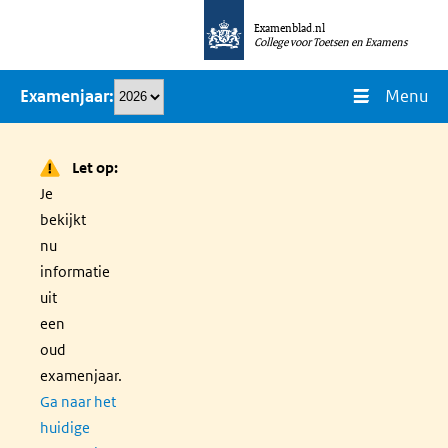
Overslaan
Examenblad.nl
en
College voor Toetsen en Examens
naar
Menu
Examenjaar
de
inhoud
gaan
Let op:
Je
bekijkt
nu
informatie
uit
een
oud
examenjaar.
Ga naar het
huidige