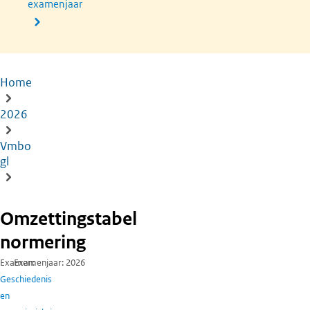
examenjaar
Home
Kruimelpad
2026
Vmbo
gl
Omzettingstabel
normering
Examen
Examenjaar
2026
Geschiedenis
en