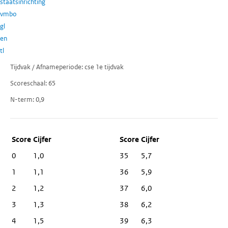
staatsinrichting
vmbo
gl
en
tl
Tijdvak / Afnameperiode
cse 1e tijdvak
Scoreschaal
65
N-term
0,9
Score
Cijfer
0
1,0
35
5,7
1
1,1
36
5,9
2
1,2
37
6,0
3
1,3
38
6,2
4
1,5
39
6,3