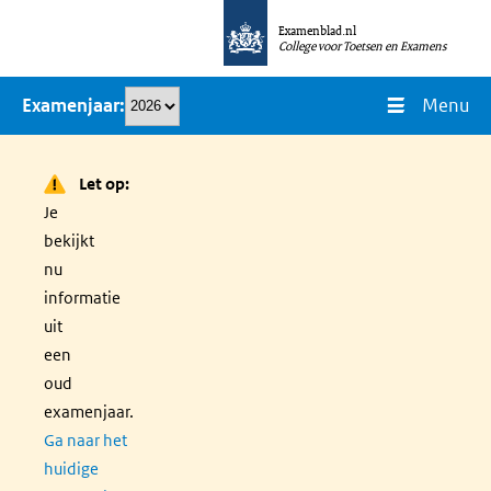
Overslaan
Examenblad.nl
en
College voor Toetsen en Examens
naar
Menu
Examenjaar
de
inhoud
gaan
Let op:
Je
bekijkt
nu
informatie
uit
een
oud
examenjaar.
Ga naar het
huidige