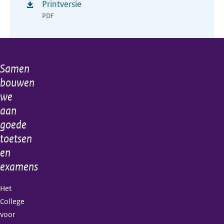
Printversie
PDF
Samen
Algemene
bouwen
informatie
we
aan
goede
toetsen
en
examens
Het
College
voor