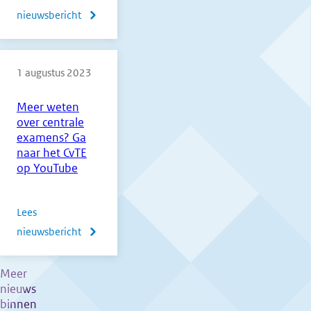
nieuwsbericht
over
Mededeling
vooruitblik
1 augustus 2023
hulpmiddelen
CE
Meer weten
2025
over centrale
en
examens? Ga
2026
naar het CvTE
op YouTube
Lees
nieuwsbericht
over
Meer
weten
Meer
nieuws
over
binnen
centrale