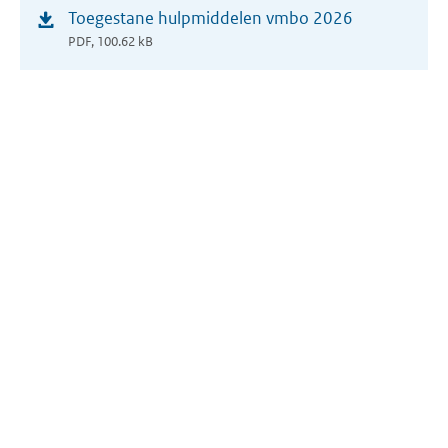
(opent
Toegestane hulpmiddelen vmbo 2026
in
PDF, 100.62 kB
nieuw
venster)