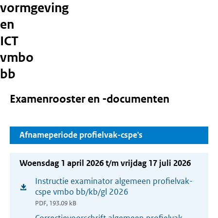
vormgeving
en
ICT
vmbo
bb
Examenrooster en -documenten
Afnameperiode profielvak-cspe's
Woensdag 1 april 2026 t/m vrijdag 17 juli 2026
Instructie examinator algemeen profielvak-
(opent
cspe vmbo bb/kb/gl 2026
in
PDF, 193.09 kB
nieuw