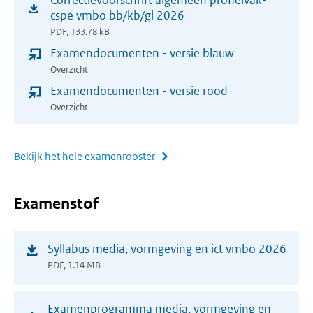
Correctievoorschrift algemeen profielvak-
(opent
venster)
cspe vmbo bb/kb/gl 2026
in
PDF, 133.78 kB
nieuw
Examendocumenten - versie blauw
venster)
Overzicht
Examendocumenten - versie rood
Overzicht
Bekijk het hele examenrooster
Examenstof
(opent
Syllabus media, vormgeving en ict vmbo 2026
in
PDF, 1.14 MB
nieuw
venster)
(opent
Examenprogramma media, vormgeving en