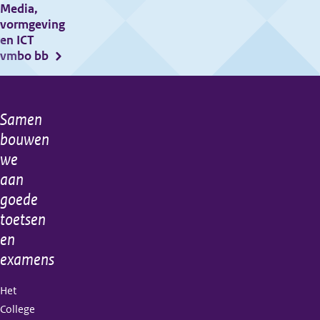
Media,
examens?
vormgeving
Ga
en ICT
vmbo bb
naar
het
CvTE
Samen
Algemene
op
bouwen
YouTube
informatie
we
aan
goede
toetsen
en
examens
Het
College