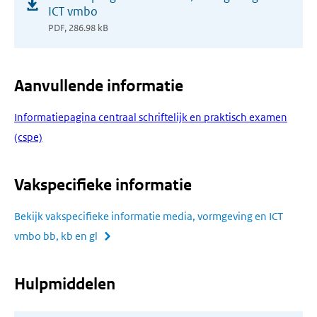
in
ICT vmbo
nieuw
PDF, 286.98 kB
venster)
Aanvullende informatie
Informatiepagina centraal schriftelijk en praktisch examen
(cspe)
Vakspecifieke informatie
Bekijk vakspecifieke informatie media, vormgeving en ICT
vmbo bb, kb en gl
Hulpmiddelen