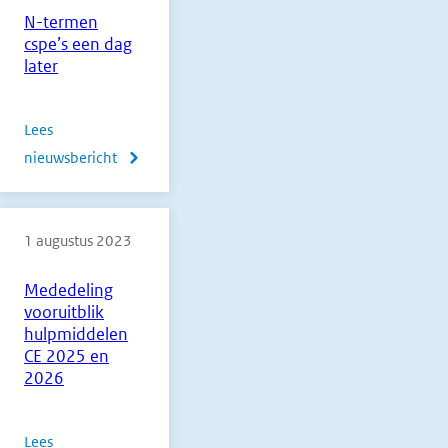
vmbo
N-termen
2026
cspe’s een dag
later
Lees
nieuwsbericht
over
N-
termen
1 augustus 2023
cspe’s
een
Mededeling
dag
vooruitblik
later
hulpmiddelen
CE 2025 en
2026
Lees