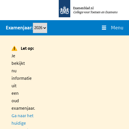
Overslaan
Examenblad.nl
en
College voor Toetsen en Examens
naar
Menu
Examenjaar
de
inhoud
gaan
Let op:
Je
bekijkt
nu
informatie
uit
een
oud
examenjaar.
Ga naar het
huidige