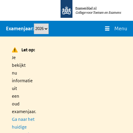
Overslaan
Examenblad.nl
en
College voor Toetsen en Examens
naar
Menu
Examenjaar
de
inhoud
gaan
Let op:
Je
bekijkt
nu
informatie
uit
een
oud
examenjaar.
Ga naar het
huidige