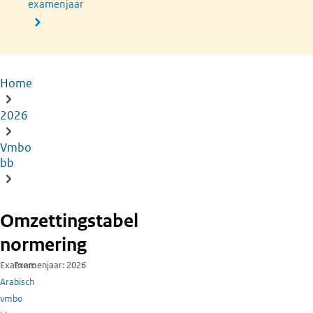
examenjaar
Home
Kruimelpad
2026
Vmbo
bb
Omzettingstabel
normering
Examen
Examenjaar
2026
Arabisch
vmbo