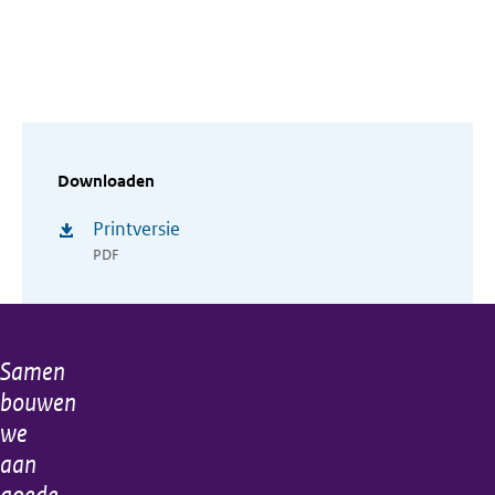
Downloaden
Printversie
PDF
Samen
Algemene
bouwen
informatie
we
aan