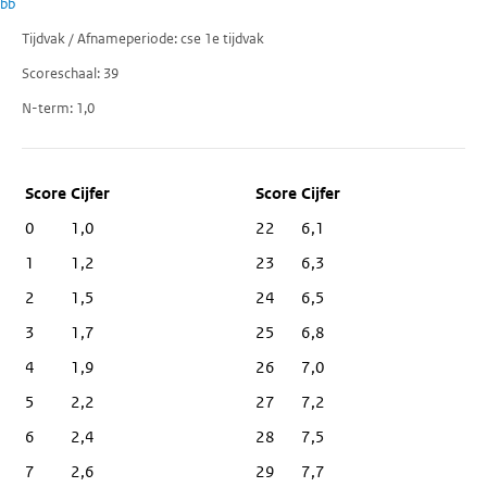
bb
Tijdvak / Afnameperiode
cse 1e tijdvak
Scoreschaal
39
N-term
1,0
Score
Cijfer
0
1,0
22
6,1
1
1,2
23
6,3
2
1,5
24
6,5
3
1,7
25
6,8
4
1,9
26
7,0
5
2,2
27
7,2
6
2,4
28
7,5
7
2,6
29
7,7