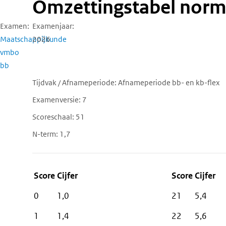
Omzettingstabel norm
Examen
Examenjaar
Maatschappijkunde
2026
vmbo
bb
Tijdvak / Afnameperiode
Afnameperiode bb- en kb-flex
Examenversie
7
Scoreschaal
51
N-term
1,7
Score
Cijfer
0
1,0
21
5,4
1
1,4
22
5,6