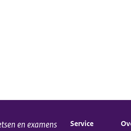
tsen en examens
Service
Ov