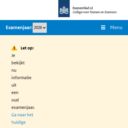
Overslaan
Examenblad.nl
en
College voor Toetsen en Examens
naar
Menu
Examenjaar
de
inhoud
gaan
Let op:
Je
bekijkt
nu
informatie
uit
een
oud
examenjaar.
Ga naar het
huidige