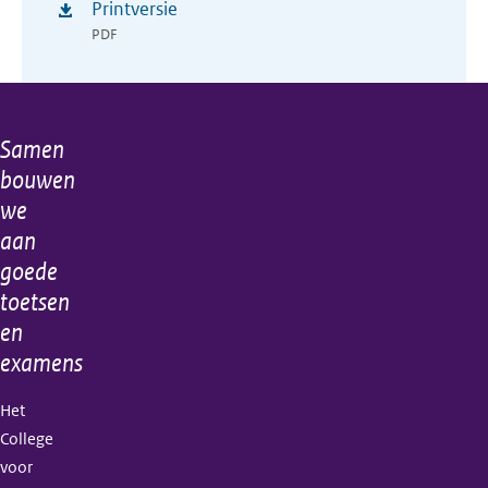
Printversie
PDF
Samen
Algemene
bouwen
informatie
we
aan
goede
toetsen
en
examens
Het
College
voor