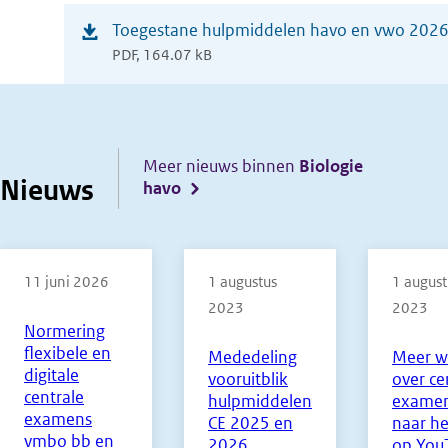
(opent
Toegestane hulpmiddelen havo en vwo 202
PDF, 164.07 kB
in
nieuw
venster)
Meer nieuws binnen
Biologie
Nieuws
havo
11 juni 2026
1 augustus
1 august
2023
2023
Normering
flexibele en
Mededeling
Meer w
digitale
vooruitblik
over ce
centrale
hulpmiddelen
examen
examens
CE 2025 en
naar he
vmbo bb en
2026
op You