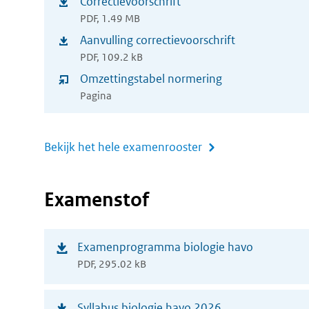
Correctievoorschrift
(opent
nieuw
PDF, 1.49 MB
in
Aanvulling correctievoorschrift
venster)
(opent
nieuw
PDF, 109.2 kB
in
Omzettingstabel normering
venster)
nieuw
Pagina
venster)
Bekijk het hele examenrooster
Examenstof
(opent
Examenprogramma biologie havo
PDF, 295.02 kB
in
nieuw
(opent
Syllabus biologie havo 2026