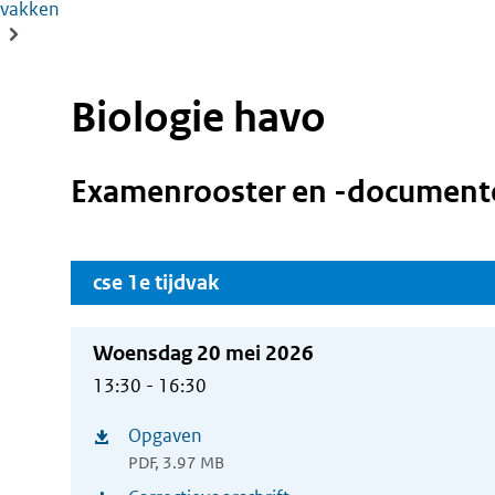
vakken
Biologie havo
Examenrooster en -document
cse 1e tijdvak
Woensdag 20 mei 2026
13:30 - 16:30
Opgaven
(opent
PDF, 3.97 MB
in