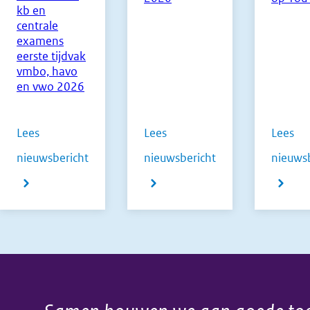
kb en
centrale
examens
eerste tijdvak
vmbo, havo
en vwo 2026
Lees
Lees
Lees
nieuwsbericht
nieuwsbericht
nieuwsb
over
over
over
Normering
Mededeling
Meer
flexibele
vooruitblik
weten
en
hulpmiddelen
over
digitale
CE
central
centrale
2025
exame