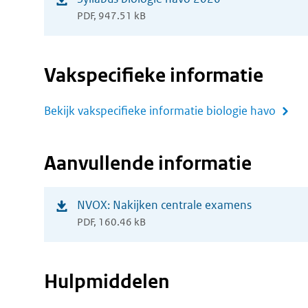
venster)
PDF, 947.51 kB
in
nieuw
venster)
Vakspecifieke informatie
Bekijk vakspecifieke informatie biologie havo
Aanvullende informatie
(opent
NVOX: Nakijken centrale examens
PDF, 160.46 kB
in
nieuw
venster)
Hulpmiddelen