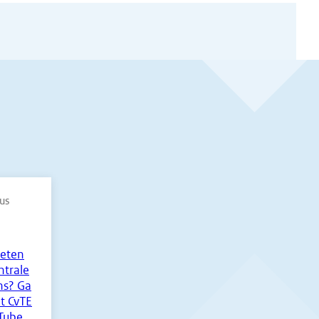
6
us
eten
ntrale
s? Ga
t CvTE
Tube