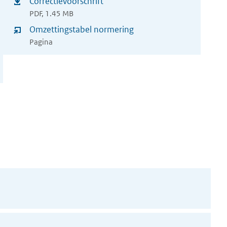
Correctievoorschrift
(opent
nieuw
PDF, 1.45 MB
in
Omzettingstabel normering
venster)
nieuw
Pagina
venster)