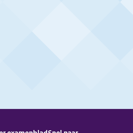
er examenblad
Snel naar