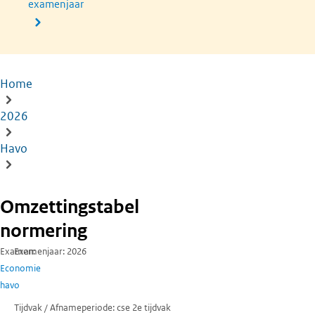
examenjaar
Home
Kruimelpad
2026
Havo
Omzettingstabel
normering
Examen
Examenjaar
2026
Economie
havo
Tijdvak / Afnameperiode
cse 2e tijdvak