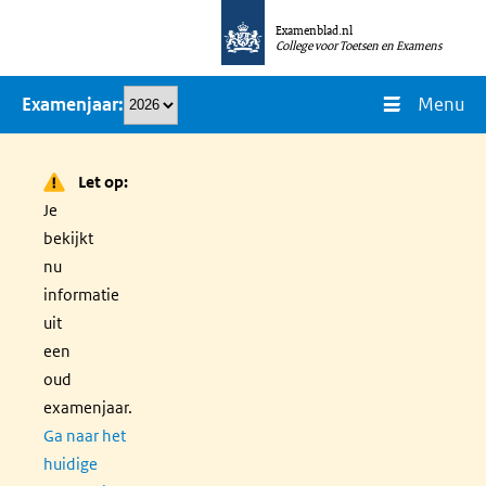
Overslaan
Examenblad.nl
en
College voor Toetsen en Examens
naar
Menu
Examenjaar
de
inhoud
gaan
Let op:
Je
bekijkt
nu
informatie
uit
een
oud
examenjaar.
Ga naar het
huidige