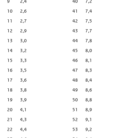
9
2,4
40
7,2
10
2,6
41
7,4
11
2,7
42
7,5
12
2,9
43
7,7
13
3,0
44
7,8
14
3,2
45
8,0
15
3,3
46
8,1
16
3,5
47
8,3
17
3,6
48
8,4
18
3,8
49
8,6
19
3,9
50
8,8
20
4,1
51
8,9
21
4,3
52
9,1
22
4,4
53
9,2