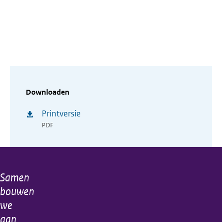
Downloaden
Printversie
PDF
Samen
Algemene
bouwen
informatie
we
aan