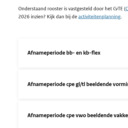
Onderstaand rooster is vastgesteld door het CvTE (
C
2026 inzien? Kijk dan bij de
activiteitenplanning
.
Direct
naar
Afnameperiode bb- en kb-flex
de
resultaten
Afnameperiode cpe gl/tl beeldende vormi
Afnameperiode cpe vwo beeldende vakk