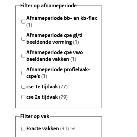
Filter op afnameperiode
Afnameperiode bb- en kb-flex
(1)
Afnameperiode cpe gl/tl
beeldende vorming
(1)
Afnameperiode cpe vwo
beeldende vakken
(1)
Afnameperiode profielvak-
cspe's
(1)
cse 1e tijdvak
(77)
cse 2e tijdvak
(79)
Filter op vak
Exacte vakken
(31)