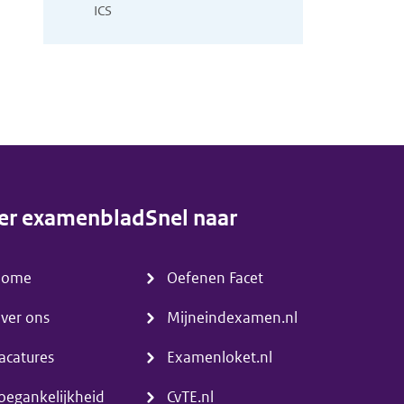
ICS
er examenblad
Snel naar
enu)
(menu)
Home
Oefenen Facet
ver ons
Mijneindexamen.nl
acatures
Examenloket.nl
oegankelijkheid
CvTE.nl