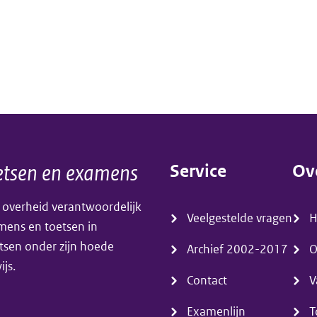
tsen en examens
Service
Ov
(menu)
(m
 overheid verantwoordelijk
Veelgestelde vragen
amens en toetsen in
tsen onder zijn hoede
Archief 2002-2017
O
js.
Contact
V
Examenlijn
T