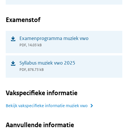
nieuw
venster)
Examenstof
(opent
Examenprogramma muziek vwo
in
PDF, 14.03 kB
nieuw
venster)
(opent
Syllabus muziek vwo 2025
in
PDF, 876.73 kB
nieuw
venster)
Vakspecifieke informatie
Bekijk vakspecifieke informatie muziek vwo
Aanvullende informatie