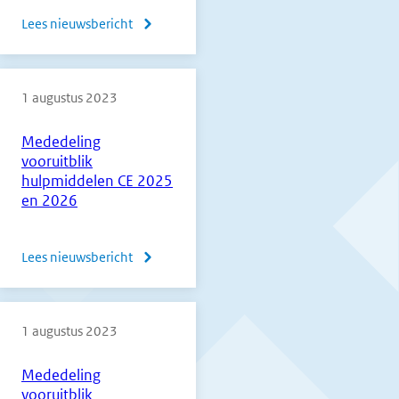
leerlingen
Lees nieuwsbericht
over
Septembermededeling
over
1 augustus 2023
de
eindexamens
Mededeling
2025
vooruitblik
gepubliceerd
hulpmiddelen CE 2025
en 2026
Lees nieuwsbericht
over
Mededeling
vooruitblik
1 augustus 2023
hulpmiddelen
CE
Mededeling
2025
vooruitblik