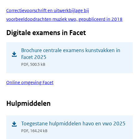
Correctievoorschrift en uitwerkbijlage bij
voorbeeldopdrachten muziek vwo, gepubliceerd in 2018
Digitale examens in Facet
(opent
Brochure centrale examens kunstvakken in
in
Facet 2025
nieuw
PDF, 500.5 kB
venster)
Online omgeving Facet
Hulpmiddelen
(opent
Toegestane hulpmiddelen havo en vwo 2025
in
PDF, 164.24 kB
nieuw