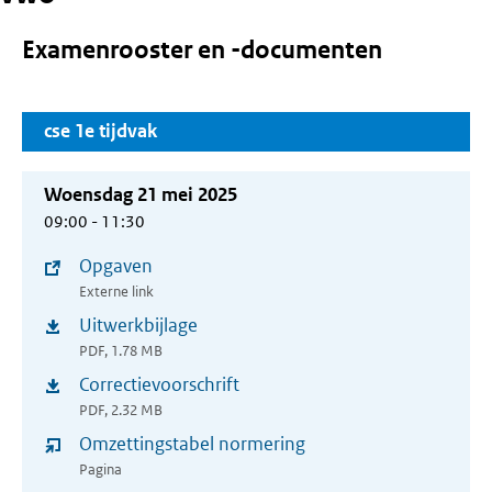
Examenrooster en -documenten
cse 1e tijdvak
Woensdag 21 mei 2025
09:00 - 11:30
Opgaven
(opent
Externe link
in
Uitwerkbijlage
(opent
nieuw
PDF, 1.78 MB
in
venster)
Correctievoorschrift
(opent
nieuw
PDF, 2.32 MB
in
venster)
Omzettingstabel normering
nieuw
Pagina
venster)