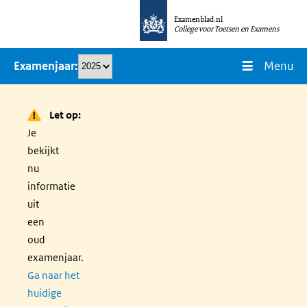
Overslaan
Examenblad.nl
en
College voor Toetsen en Examens
naar
Menu
Examenjaar
de
inhoud
gaan
Let op:
Je
bekijkt
nu
informatie
uit
een
oud
examenjaar.
Ga naar het
huidige