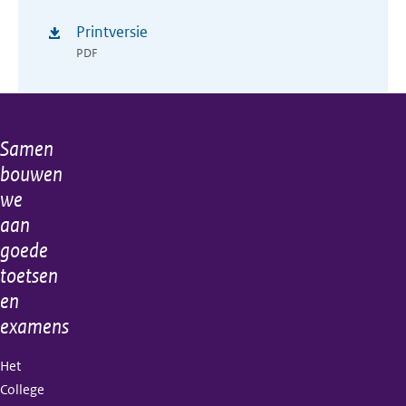
Printversie
PDF
Samen
Algemene
bouwen
informatie
we
aan
goede
toetsen
en
examens
Het
College