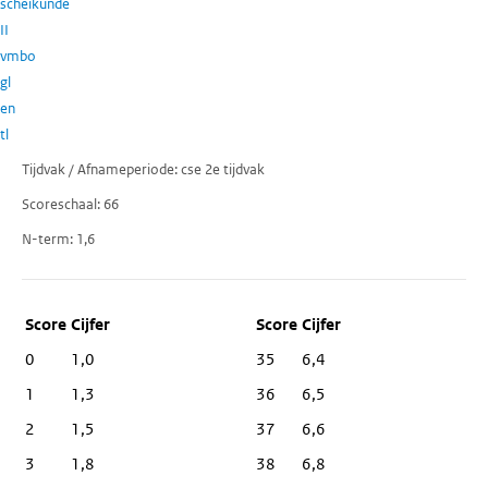
scheikunde
II
vmbo
gl
en
tl
Tijdvak / Afnameperiode
cse 2e tijdvak
Scoreschaal
66
N-term
1,6
Score
Cijfer
0
1,0
35
6,4
1
1,3
36
6,5
2
1,5
37
6,6
3
1,8
38
6,8