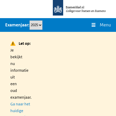
Overslaan
Examenblad.nl
en
College voor Toetsen en Examens
naar
Menu
Examenjaar
de
inhoud
gaan
Let op:
Je
bekijkt
nu
informatie
uit
een
oud
examenjaar.
Ga naar het
huidige