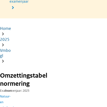
examenjaar
Home
Kruimelpad
2025
Vmbo
gl
Omzettingstabel
normering
Examen
Examenjaar
2025
Natuur-
en