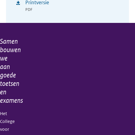
Printversie
PDF
Samen
Algemene
bouwen
informatie
we
aan
goede
toetsen
en
examens
Het
College
voor