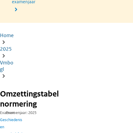
examenjaar
Home
Kruimelpad
2025
Vmbo
gl
Omzettingstabel
normering
Examen
Examenjaar
2025
Geschiedenis
en