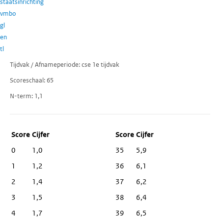
staatsinrichting
vmbo
gl
en
tl
Tijdvak / Afnameperiode
cse 1e tijdvak
Scoreschaal
65
N-term
1,1
Score
Cijfer
0
1,0
35
5,9
1
1,2
36
6,1
2
1,4
37
6,2
3
1,5
38
6,4
4
1,7
39
6,5