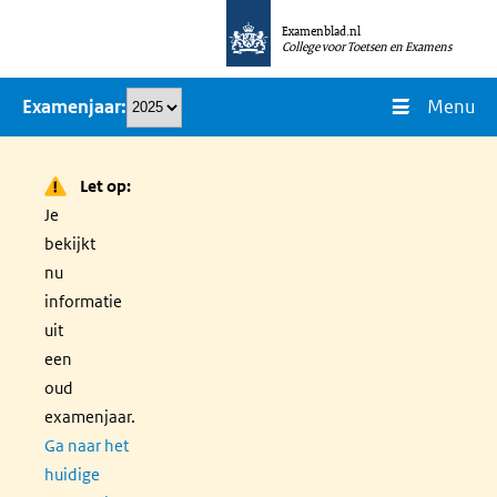
Overslaan
Examenblad.nl
en
College voor Toetsen en Examens
naar
Menu
Examenjaar
de
inhoud
gaan
Let op:
Je
bekijkt
nu
informatie
uit
een
oud
examenjaar.
Ga naar het
huidige