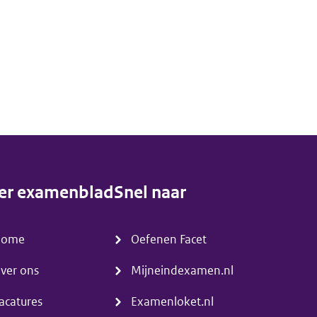
er examenblad
Snel naar
enu)
(menu)
Home
Oefenen Facet
ver ons
Mijneindexamen.nl
acatures
Examenloket.nl