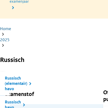
examenjaar
Home
Kruimelpad
2025
Russisch
Russisch
(elementair)
havo
Of
Examenstof
pu
Russisch
havo
(opent