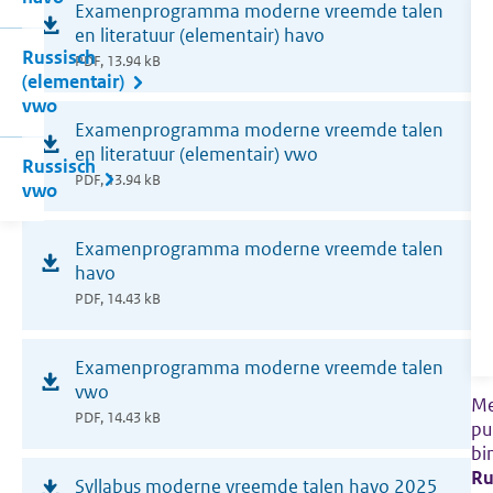
Examenprogramma moderne vreemde talen
in
en literatuur (elementair) havo
Russisch
nieuw
PDF, 13.94 kB
(elementair)
venster)
vwo
(opent
Examenprogramma moderne vreemde talen
in
en literatuur (elementair) vwo
Russisch
nieuw
PDF, 13.94 kB
vwo
venster)
(opent
Examenprogramma moderne vreemde talen
in
havo
nieuw
PDF, 14.43 kB
venster)
(opent
Examenprogramma moderne vreemde talen
in
vwo
Me
nieuw
PDF, 14.43 kB
pu
venster)
bi
(opent
Ru
Syllabus moderne vreemde talen havo 2025