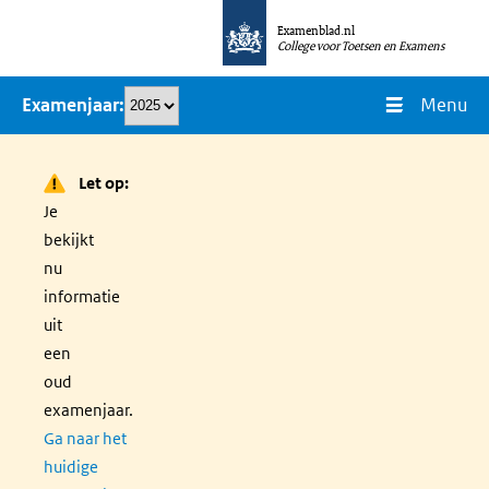
Overslaan
Examenblad.nl
en
College voor Toetsen en Examens
naar
Menu
Examenjaar
de
inhoud
gaan
Let op:
Je
bekijkt
nu
informatie
uit
een
oud
examenjaar.
Ga naar het
huidige