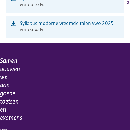
in
PDF, 626.33 kB
nieuw
venster)
(opent
Syllabus moderne vreemde talen vwo 2025
in
PDF, 650.42 kB
nieuw
venster)
Samen
Algemene
bouwen
informatie
we
aan
goede
toetsen
en
examens