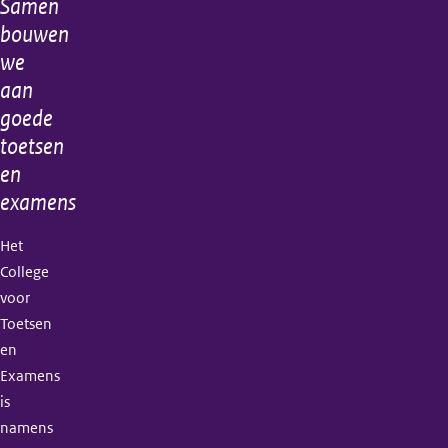
Samen
Algemene
bouwen
informatie
we
aan
goede
toetsen
en
examens
Het
College
voor
Toetsen
en
Examens
is
namens