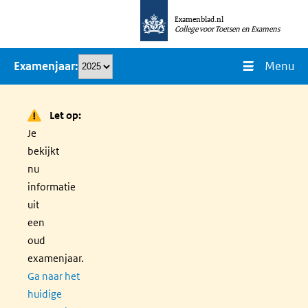
Overslaan
Examenblad.nl
en
College voor Toetsen en Examens
naar
Menu
Examenjaar
de
inhoud
gaan
Let op:
Je
bekijkt
nu
informatie
uit
een
oud
examenjaar.
Ga naar het
huidige