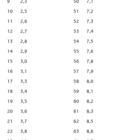
9
2,3
50
7,1
10
2,5
51
7,2
11
2,6
52
7,3
12
2,7
53
7,4
13
2,8
54
7,5
14
2,9
55
7,6
15
3,0
56
7,8
16
3,1
57
7,9
17
3,3
58
8,0
18
3,4
59
8,1
19
3,5
60
8,2
20
3,6
61
8,3
21
3,7
62
8,5
22
3,8
63
8,6