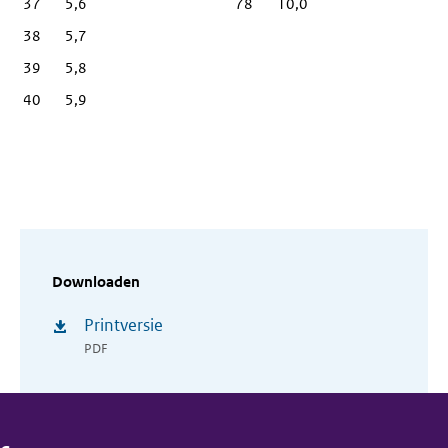
37
5,6
78
10,0
38
5,7
39
5,8
40
5,9
Downloaden
Printversie
PDF