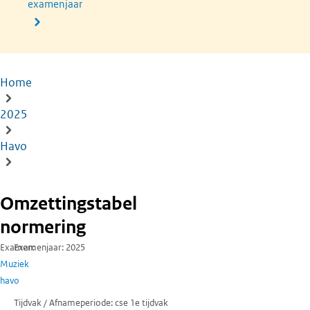
examenjaar
Home
Kruimelpad
2025
Havo
Omzettingstabel
normering
Examen
Examenjaar
2025
Muziek
havo
Tijdvak / Afnameperiode
cse 1e tijdvak