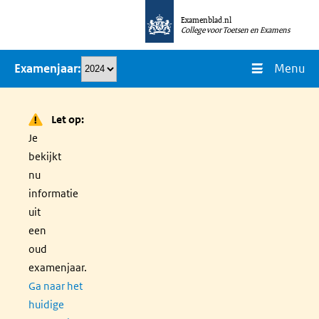
Overslaan
Examenblad.nl
en
College voor Toetsen en Examens
naar
Menu
Examenjaar
de
inhoud
gaan
Let op:
Je
bekijkt
nu
informatie
uit
een
oud
examenjaar.
Ga naar het
huidige