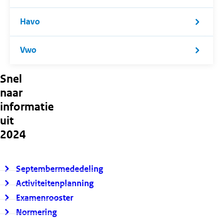
Havo
Vwo
Snel
naar
informatie
uit
2024
Septembermededeling
Activiteitenplanning
Examenrooster
Normering