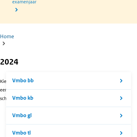
examenjaar
Home
Kruimelpad
2024
Vmbo bb
Kies
een
Vmbo kb
schoolsoort.
Vmbo gl
Vmbo tl