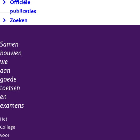
Officiële
publicaties
Zoeken
Samen
Algemene
bouwen
informatie
we
aan
goede
toetsen
en
examens
Het
College
voor