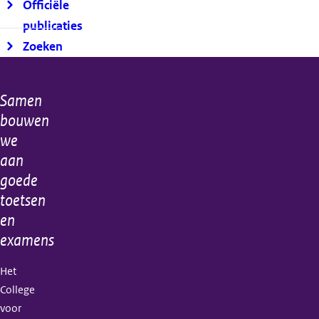
Officiële
publicaties
Zoeken
Samen
Algemene
bouwen
informatie
we
aan
goede
toetsen
en
examens
Het
College
voor