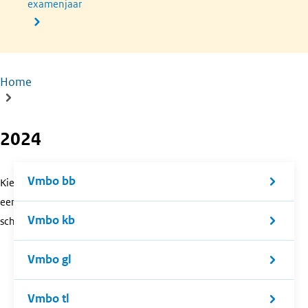
examenjaar
Home
Kruimelpad
2024
Vmbo bb
Kies
een
Vmbo kb
schoolsoort.
Vmbo gl
Vmbo tl