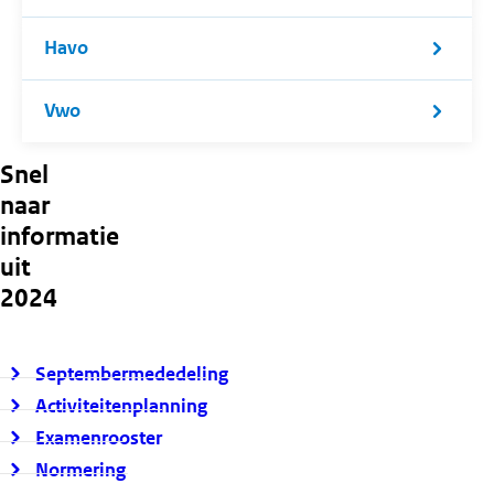
Havo
Vwo
Snel
naar
informatie
uit
2024
Septembermededeling
Activiteitenplanning
Examenrooster
Normering