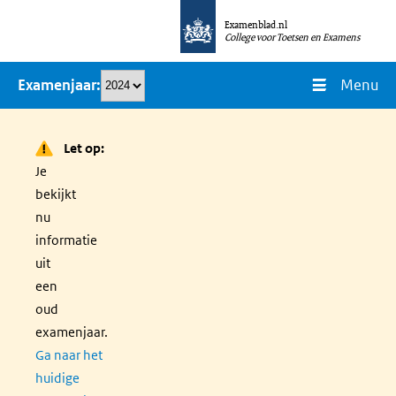
Overslaan
Examenblad.nl
en
College voor Toetsen en Examens
naar
Menu
Examenjaar
de
inhoud
gaan
Let op:
Je
bekijkt
nu
informatie
uit
een
oud
examenjaar.
Ga naar het
huidige