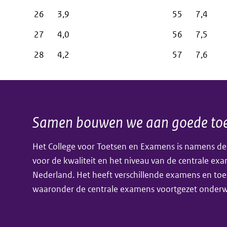
26
3,9
55
7,4
27
4,0
56
7,5
28
4,2
57
7,6
Samen bouwen we aan goede toe
Algemene
Het College voor Toetsen en Examens is namens de
informatie
voor de kwaliteit en het niveau van de centrale ex
Nederland. Het heeft verschillende examens en toe
waaronder de centrale examens voortgezet onderwi