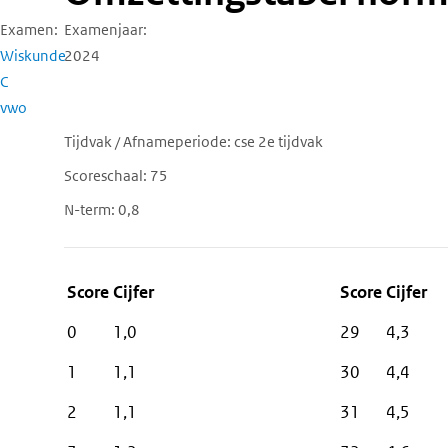
Examen
Examenjaar
Wiskunde
2024
C
vwo
Tijdvak / Afnameperiode
cse 2e tijdvak
Scoreschaal
75
N-term
0,8
Score
Cijfer
0
1,0
29
4,3
1
1,1
30
4,4
2
1,1
31
4,5