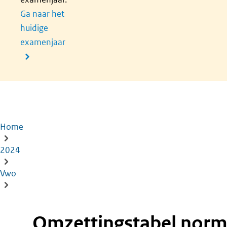
Ga naar het
huidige
examenjaar
Home
Kruimelpad
2024
Vwo
Omzettingstabel norm