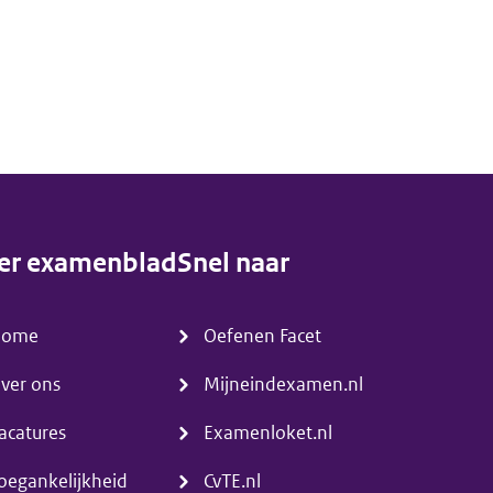
er examenblad
Snel naar
enu)
(menu)
Home
Oefenen Facet
ver ons
Mijneindexamen.nl
acatures
Examenloket.nl
oegankelijkheid
CvTE.nl