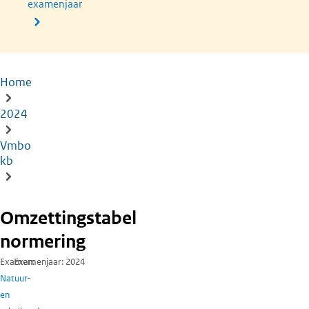
examenjaar
Home
Kruimelpad
2024
Vmbo
kb
Omzettingstabel
normering
Examen
Examenjaar
2024
Natuur-
en