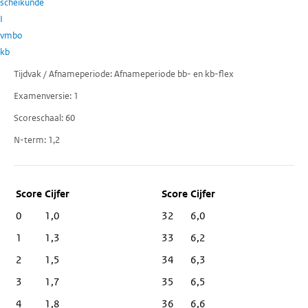
scheikunde
I
vmbo
kb
Tijdvak / Afnameperiode
Afnameperiode bb- en kb-flex
Examenversie
1
Scoreschaal
60
N-term
1,2
Score
Cijfer
0
1,0
32
6,0
1
1,3
33
6,2
2
1,5
34
6,3
3
1,7
35
6,5
4
1,8
36
6,6