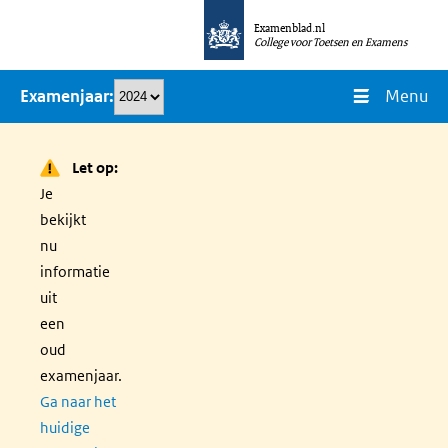
Overslaan
Examenblad.nl
en
College voor Toetsen en Examens
naar
Menu
Examenjaar
de
inhoud
gaan
Let op:
Je
bekijkt
nu
informatie
uit
een
oud
examenjaar.
Ga naar het
huidige