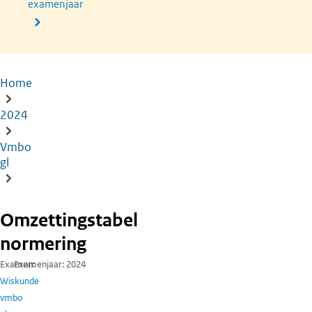
examenjaar
Home
Kruimelpad
2024
Vmbo
gl
Omzettingstabel
normering
Examen
Examenjaar
2024
Wiskunde
vmbo