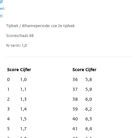
gl
en
tl
Tijdvak / Afnameperiode
cse 2e tijdvak
Scoreschaal
68
N-term
1,0
Score
Cijfer
0
1,0
36
5,8
1
1,1
37
5,9
2
1,3
38
6,0
3
1,4
39
6,2
4
1,5
40
6,3
5
1,7
41
6,4