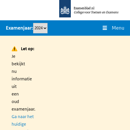
Overslaan
Examenblad.nl
en
College voor Toetsen en Examens
naar
Menu
Examenjaar
de
inhoud
gaan
Let op:
Je
bekijkt
nu
informatie
uit
een
oud
examenjaar.
Ga naar het
huidige