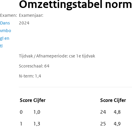
Omzettingstabel norm
Examen
Examenjaar
Dans
2024
vmbo
gl en
tl
Tijdvak / Afnameperiode
cse 1e tijdvak
Scoreschaal
64
N-term
1,4
Score
Cijfer
0
1,0
24
4,8
1
1,3
25
4,9