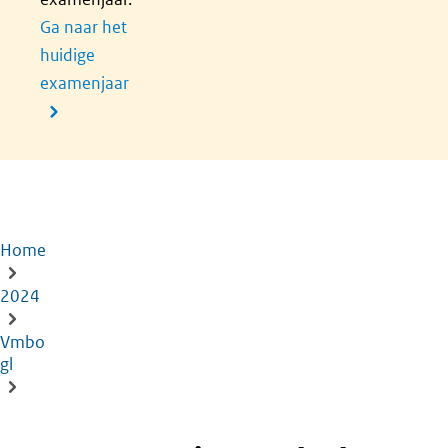
Ga naar het
huidige
examenjaar
Home
Kruimelpad
2024
Vmbo
gl