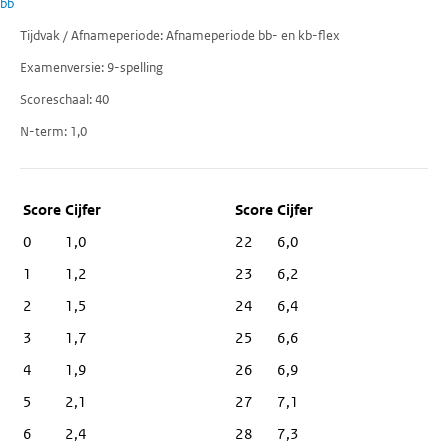
bb
Tijdvak / Afnameperiode
Afnameperiode bb- en kb-flex
Examenversie
9-spelling
Scoreschaal
40
N-term
1,0
Score
Cijfer
0
1,0
22
6,0
1
1,2
23
6,2
2
1,5
24
6,4
3
1,7
25
6,6
4
1,9
26
6,9
5
2,1
27
7,1
6
2,4
28
7,3