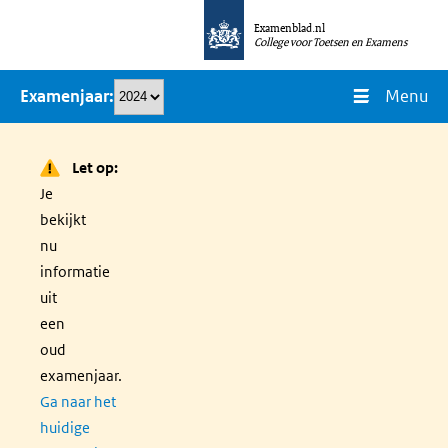
Overslaan
Examenblad.nl
en
College voor Toetsen en Examens
naar
Menu
Examenjaar
de
inhoud
gaan
Let op:
Je
bekijkt
nu
informatie
uit
een
oud
examenjaar.
Ga naar het
huidige