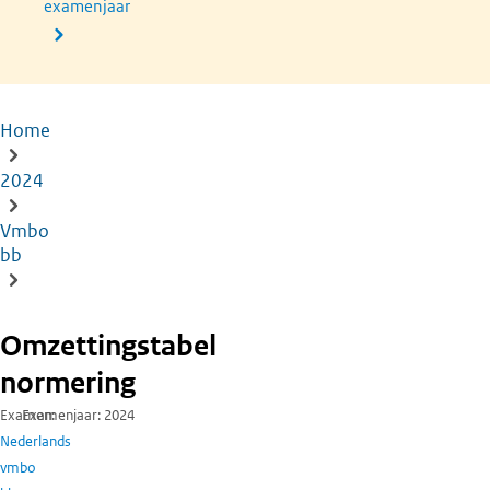
examenjaar
Home
Kruimelpad
2024
Vmbo
bb
Omzettingstabel
normering
Examen
Examenjaar
2024
Nederlands
vmbo