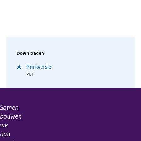
Downloaden
Printversie
PDF
Samen
Algemene
bouwen
informatie
we
aan