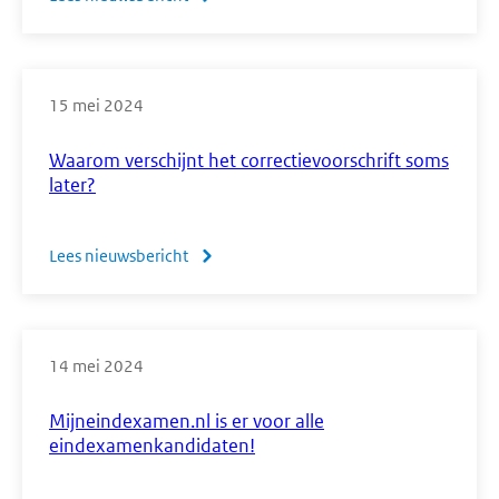
Passend
examineren:
elke
15 mei 2024
leerling
doet
Waarom verschijnt het correctievoorschrift soms
mee
later?
Lees nieuwsbericht
over
Waarom
verschijnt
het
14 mei 2024
correctievoorschrift
soms
Mijneindexamen.nl is er voor alle
later?
eindexamenkandidaten!