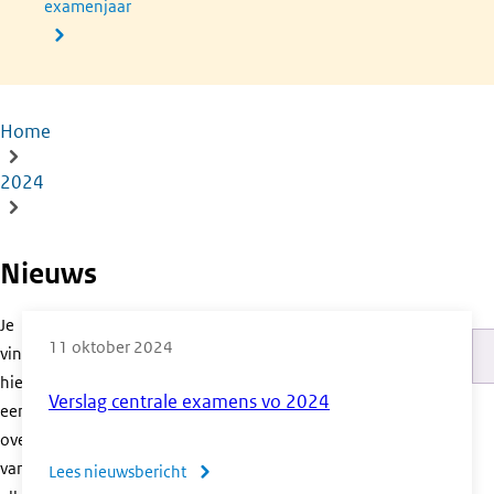
examenjaar
Home
Kruimelpad
2024
Nieuws
Je
11 oktober 2024
vindt
Pa
hier
Verslag centrale examens vo 2024
een
overzicht
van
Lees nieuwsbericht
over