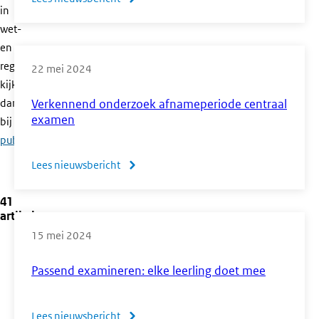
bb
in
Normering
en
wet-
beroepsgerichte
kb
en
vakken
regelgeving,
en
22 mei 2024
vmbo
kijk
centrale
2024
dan
Verkennend onderzoek afnameperiode centraal
examens
examen
bij
officiële
vmbo,
publicaties
.
havo
Lees nieuwsbericht
over
en
Verkennend
vwo
41
onderzoek
eerste
artikelen
afnameperiode
tijdvak
15 mei 2024
centraal
2024
examen
Passend examineren: elke leerling doet mee
Lees nieuwsbericht
over