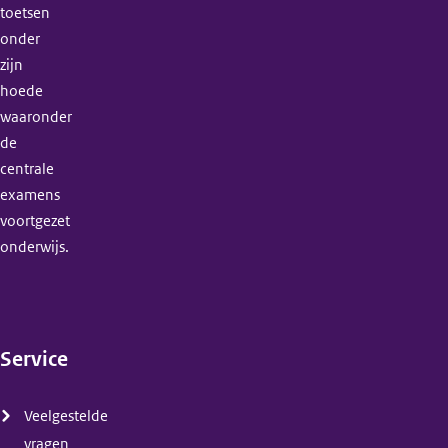
toetsen
onder
zijn
hoede
waaronder
de
centrale
examens
voortgezet
onderwijs.
Service
(menu)
Veelgestelde
vragen