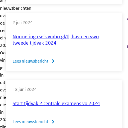
alle
Verslag
nieuwsberichten
centrale
over
examens
2 juli 2024
de
vo
centrale
2024
Normering cse’s vmbo gl/tl, havo en vwo
eindexamens
tweede tijdvak 2024
2024.
Ook
vind
Lees nieuwsbericht
over
je
Normering
in
cse’s
dit
vmbo
18 juni 2024
overzicht
gl/tl,
nieuwsberichten
havo
Start tijdvak 2 centrale examens vo 2024
die
en
in
vwo
2024
Lees nieuwsbericht
over
tweede
zijn