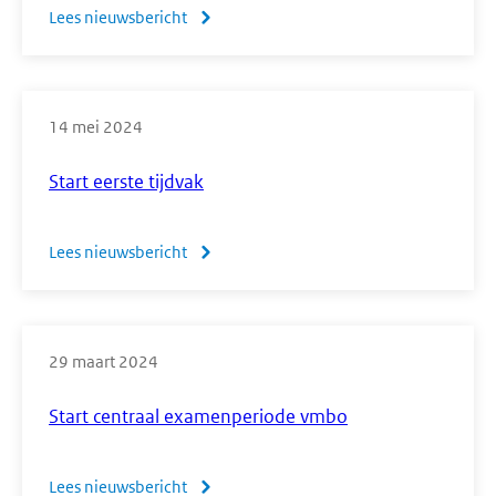
Lees nieuwsbericht
over
Mijneindexamen.nl
is
er
14 mei 2024
voor
alle
Start eerste tijdvak
eindexamenkandidaten!
Lees nieuwsbericht
over
Start
eerste
tijdvak
29 maart 2024
Start centraal examenperiode vmbo
Lees nieuwsbericht
over