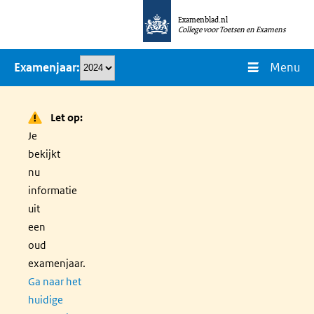
Overslaan
Examenblad.nl
en
College voor Toetsen en Examens
naar
Menu
Examenjaar
de
inhoud
gaan
Let op:
Je
bekijkt
nu
informatie
uit
een
oud
examenjaar.
Ga naar het
huidige