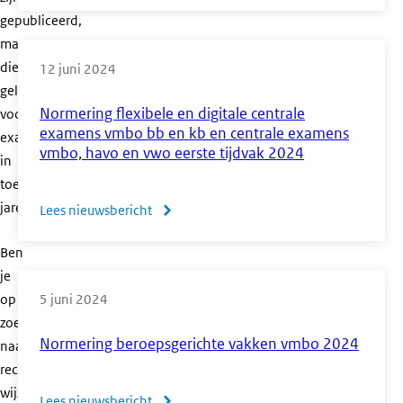
Start
tijdvak
gepubliceerd,
tijdvak
2024
maar
2
die
12 juni 2024
centrale
gelden
examens
Normering flexibele en digitale centrale
voor
vo
examens vmbo bb en kb en centrale examens
examens
vmbo, havo en vwo eerste tijdvak 2024
2024
in
toekomstige
jaren.
Lees nieuwsbericht
over
Normering
Ben
flexibele
je
en
op
5 juni 2024
digitale
zoek
centrale
Normering beroepsgerichte vakken vmbo 2024
naar
examens
recente
vmbo
wijzigingen
Lees nieuwsbericht
over