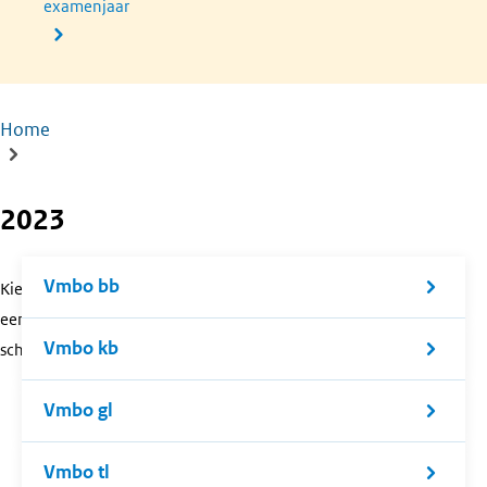
examenjaar
Home
Kruimelpad
2023
Vmbo bb
Kies
een
Vmbo kb
schoolsoort.
Vmbo gl
Vmbo tl