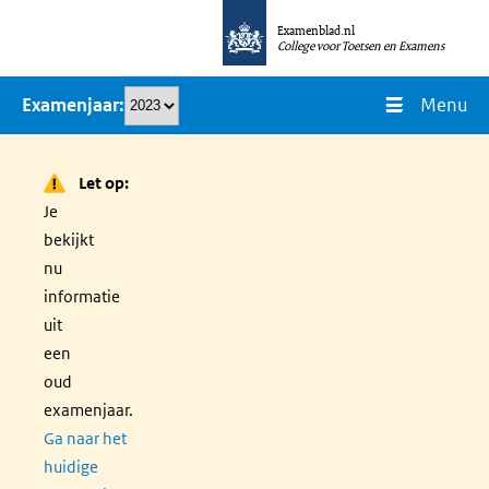
Overslaan
Examenblad.nl
en
College voor Toetsen en Examens
naar
Menu
Examenjaar
de
inhoud
gaan
Let op:
Je
bekijkt
nu
informatie
uit
een
oud
examenjaar.
Ga naar het
huidige