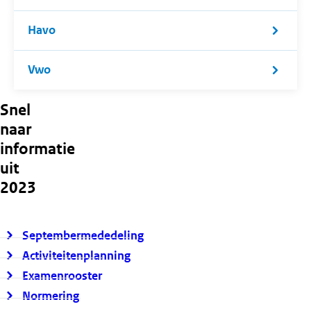
Havo
Vwo
Snel
naar
informatie
uit
2023
Septembermededeling
Activiteitenplanning
Examenrooster
Normering