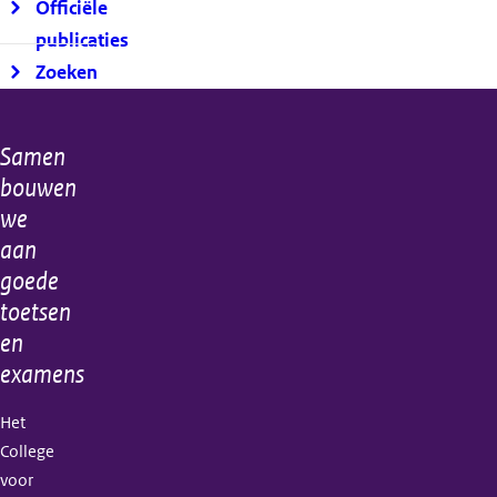
Officiële
publicaties
Zoeken
Samen
Algemene
bouwen
informatie
we
aan
goede
toetsen
en
examens
Het
College
voor