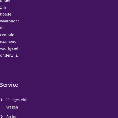
onder
zijn
hoede
waaronder
de
centrale
examens
voortgezet
onderwijs.
Service
(menu)
Veelgestelde
vragen
Archief