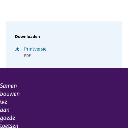
Downloaden
Printversie
PDF
Samen
Algemene
bouwen
informatie
we
aan
goede
toetsen