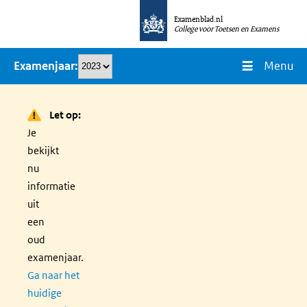
Overslaan
Examenblad.nl
en
College voor Toetsen en Examens
naar
Menu
Examenjaar
de
inhoud
gaan
Let op:
Je
bekijkt
nu
informatie
uit
een
oud
examenjaar.
Ga naar het
huidige