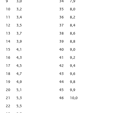
9
3,0
34
7,9
10
3,2
35
8,0
11
3,4
36
8,2
12
3,5
37
8,4
13
3,7
38
8,6
14
3,9
39
8,8
15
4,1
40
9,0
16
4,3
41
9,2
17
4,5
42
9,4
18
4,7
43
9,6
19
4,9
44
9,8
20
5,1
45
9,9
21
5,3
46
10,0
22
5,5