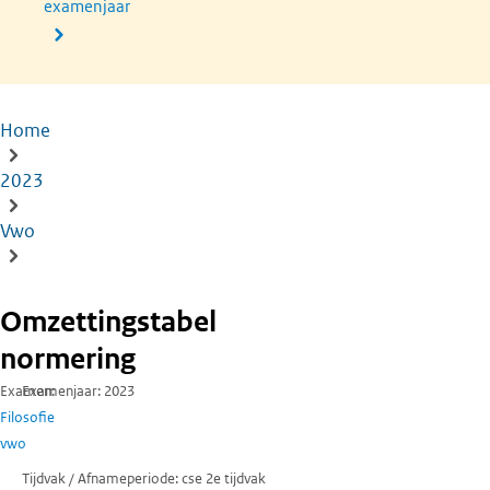
examenjaar
Home
Kruimelpad
2023
Vwo
Omzettingstabel
normering
Examen
Examenjaar
2023
Filosofie
vwo
Tijdvak / Afnameperiode
cse 2e tijdvak