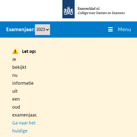
Overslaan
Examenblad.nl
en
College voor Toetsen en Examens
naar
Menu
Examenjaar
de
inhoud
gaan
Let op:
Je
bekijkt
nu
informatie
uit
een
oud
examenjaar.
Ga naar het
huidige