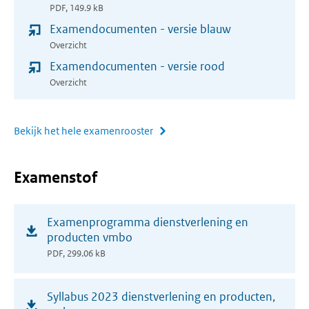
PDF, 149.9 kB
nieuw
Examendocumenten - versie blauw
venster)
Overzicht
Examendocumenten - versie rood
Overzicht
Bekijk het hele examenrooster
Examenstof
(opent
Examenprogramma dienstverlening en
in
producten vmbo
nieuw
PDF, 299.06 kB
venster)
(opent
Syllabus 2023 dienstverlening en producten,
in