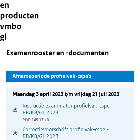
en
producten
vmbo
gl
Examenrooster en -documenten
Afnameperiode profielvak-cspe's
Maandag 3 april 2023 t/m vrijdag 21 juli 2023
Instructie examinator profielvak-cspe -
(opent
BB/KB/GL 2023
in
PDF, 145.17 kB
nieuw
Correctievoorschrift profielvak-cspe -
(opent
venster)
BB/KB/GL 2023
in