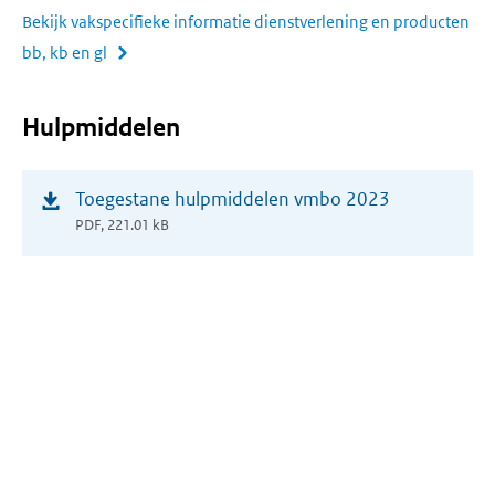
Bekijk vakspecifieke informatie dienstverlening en producten
bb, kb en gl
Hulpmiddelen
(opent
Toegestane hulpmiddelen vmbo 2023
in
PDF, 221.01 kB
nieuw
venster)