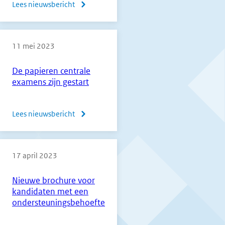
Lees nieuwsbericht
over
Normering
beroepsgerichte
11 mei 2023
vakken
vmbo
De papieren centrale
2023
examens zijn gestart
Lees nieuwsbericht
over
De
papieren
17 april 2023
centrale
examens
Nieuwe brochure voor
zijn
kandidaten met een
gestart
ondersteuningsbehoefte