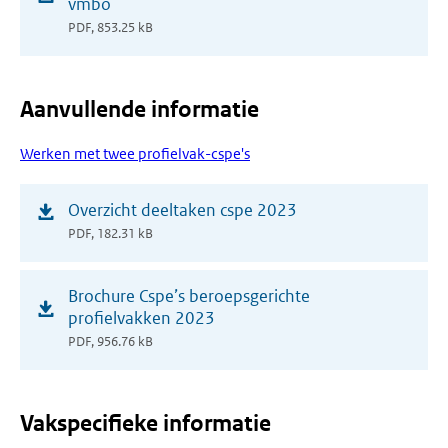
vmbo
nieuw
PDF, 853.25 kB
venster)
Aanvullende informatie
Werken met twee profielvak-cspe's
(opent
Overzicht deeltaken cspe 2023
in
PDF, 182.31 kB
nieuw
venster)
(opent
Brochure Cspe’s beroepsgerichte
in
profielvakken 2023
nieuw
PDF, 956.76 kB
venster)
Vakspecifieke informatie