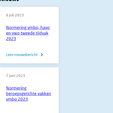
6 juli 2023
Normering vmbo, havo
en vwo tweede tijdvak
2023
Lees nieuwsbericht
over
Normering
vmbo,
7 juni 2023
havo
en
Normering
vwo
beroepsgerichte vakken
tweede
vmbo 2023
tijdvak
2023