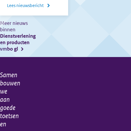
Lees nieuwsbericht
over
Nieuwe
brochure
Meer nieuws
binnen
voor
Dienstverlening
kandidaten
en producten
met
vmbo gl
een
ondersteuningsbehoefte
Samen
Algemene
bouwen
informatie
we
aan
goede
toetsen
en