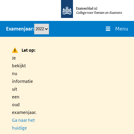
Overslaan
Examenblad.nl
en
College voor Toetsen en Examens
naar
Menu
Examenjaar
de
inhoud
gaan
Let op:
Je
bekijkt
nu
informatie
uit
een
oud
examenjaar.
Ga naar het
huidige