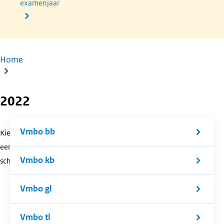
examenjaar
Home
Kruimelpad
2022
Vmbo bb
Kies
een
Vmbo kb
schoolsoort.
Vmbo gl
Vmbo tl