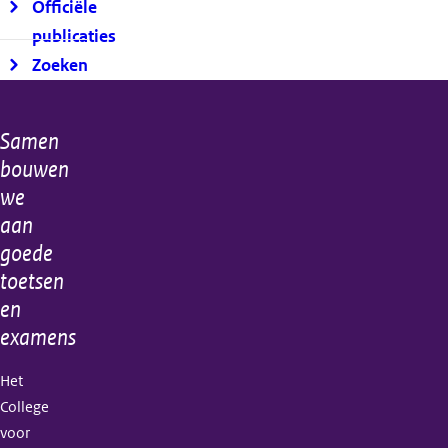
Officiële
publicaties
Zoeken
Samen
Algemene
bouwen
informatie
we
aan
goede
toetsen
en
examens
Het
College
voor