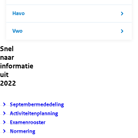
Havo
Vwo
Snel
naar
informatie
uit
2022
Septembermededeling
Activiteitenplanning
Examenrooster
Normering