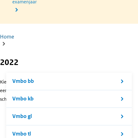
examenjaar
Home
Kruimelpad
2022
Vmbo bb
Kies
een
Vmbo kb
schoolsoort.
Vmbo gl
Vmbo tl