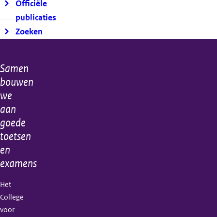
Officiële
publicaties
Zoeken
Samen
Algemene
bouwen
informatie
we
aan
goede
toetsen
en
examens
Het
College
voor