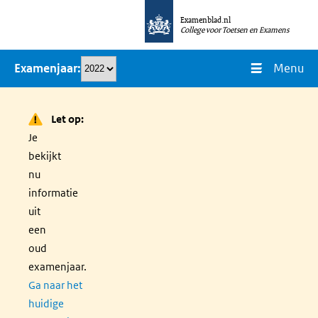
Overslaan
Examenblad.nl
en
College voor Toetsen en Examens
naar
Menu
Examenjaar
de
inhoud
gaan
Let op:
Je
bekijkt
nu
informatie
uit
een
oud
examenjaar.
Ga naar het
huidige