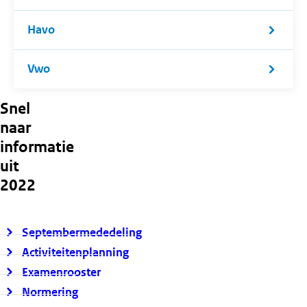
Havo
Vwo
Snel
naar
informatie
uit
2022
Septembermededeling
Activiteitenplanning
Examenrooster
Normering