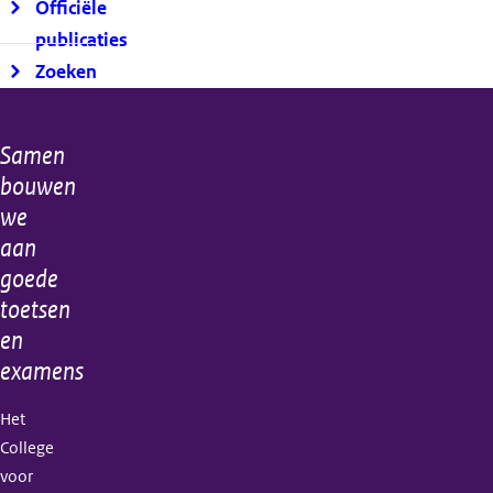
Officiële
publicaties
Zoeken
Samen
Algemene
bouwen
informatie
we
aan
goede
toetsen
en
examens
Het
College
voor