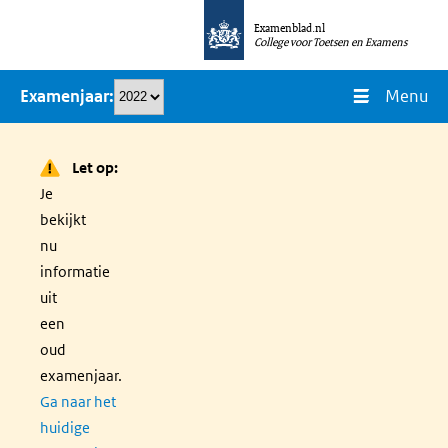
Overslaan
Examenblad.nl
en
College voor Toetsen en Examens
naar
Menu
Examenjaar
de
inhoud
gaan
Let op:
Je
bekijkt
nu
informatie
uit
een
oud
examenjaar.
Ga naar het
huidige