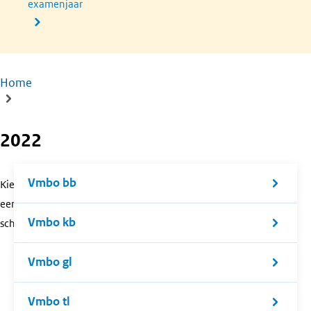
examenjaar
Home
Kruimelpad
2022
Vmbo bb
Kies
een
Vmbo kb
schoolsoort.
Vmbo gl
Vmbo tl