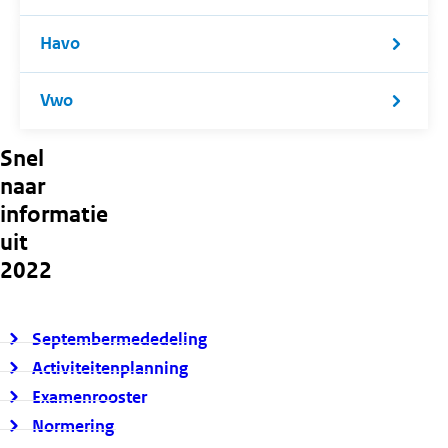
Havo
Vwo
Snel
naar
informatie
uit
2022
Septembermededeling
Activiteitenplanning
Examenrooster
Normering