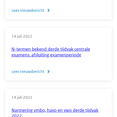
afgerond
Lees nieuwsbericht
over
Correctievoorschrift
en
uitwerkbijlage
14 juli 2022
bij
voorbeeldopdrachten
N-termen bekend derde tijdvak centrale
muziek
examens: afsluiting examenperiode
vwo
vanaf
Lees nieuwsbericht
over
2020
N-
termen
bekend
14 juli 2022
derde
tijdvak
Normering vmbo, havo en vwo derde tijdvak
centrale
2022