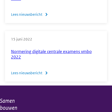
Lees nieuwsbericht
over
Normering
vmbo,
havo
15 juni 2022
en
vwo
Normering digitale centrale examens vmbo
tweede
2022
tijdvak
2022
Lees nieuwsbericht
over
Direct
Normering
naar
digitale
de
centrale
resultaten
Samen
Algemene
examens
bouwen
vmbo