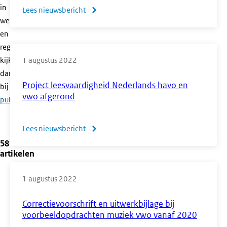
in
Lees nieuwsbericht
over
wet-
Mededeling
en
vooruitblik
regelgeving,
hulpmiddelen
kijk
1 augustus 2022
CE
dan
2022
Project leesvaardigheid Nederlands havo en
bij
officiële
en
vwo afgerond
publicaties
.
2023
Lees nieuwsbericht
over
58
Project
artikelen
leesvaardigheid
Nederlands
1 augustus 2022
havo
en
Correctievoorschrift en uitwerkbijlage bij
vwo
voorbeeldopdrachten muziek vwo vanaf 2020