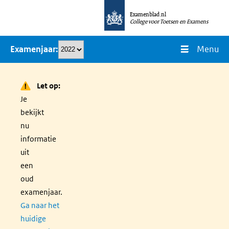
Overslaan
Examenblad.nl
en
College voor Toetsen en Examens
naar
Menu
Examenjaar
de
inhoud
gaan
Let op:
Je
bekijkt
nu
informatie
uit
een
oud
examenjaar.
Ga naar het
huidige