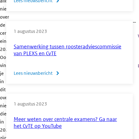
Lees nieuwsbericht
over
alle
nieuwsberichten
De
over
grafische
…
de
rekenmachine
1 augustus 2023
centrale
als
eindexamens
toegestaan
Samenwerking tussen roosteradviescommissie
2022.
hulpmiddel
van PLEXS en CvTE
Ook
bij
vind
de
Lees nieuwsbericht
over
je
CE’s
in
Samenwerking
wiskunde
dit
tussen
havo
overzicht
roosteradviescommissie
1 augustus 2023
en
nieuwsberichten
van
vwo
die
PLEXS
Meer weten over centrale examens? Ga naar
in
en
het CvTE op YouTube
2022
CvTE
zijn