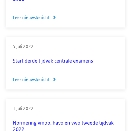
examens:
afsluiting
Lees nieuwsbericht
over
examenperiode
Normering
vmbo,
havo
5 juli 2022
en
vwo
Start derde tijdvak centrale examens
derde
tijdvak
Lees nieuwsbericht
over
2022
Start
derde
tijdvak
1 juli 2022
centrale
examens
Normering vmbo, havo en vwo tweede tijdvak
2022