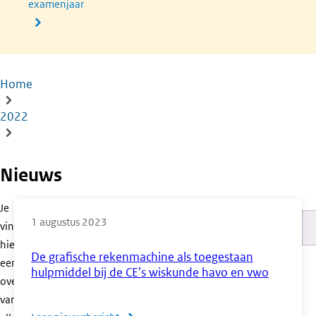
examenjaar
Home
Kruimelpad
2022
Nieuws
Je
1 augustus 2023
vindt
Pa
hier
De grafische rekenmachine als toegestaan
een
hulpmiddel bij de CE’s wiskunde havo en vwo
overzicht
van