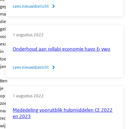
Lees nieuwsbericht
over
gepubliceerd,
maar
Meer
die
weten
gelden
over
1 augustus 2022
voor
centrale
examens
examens?
Onderhoud aan syllabi economie havo & vwo
in
Ga
toekomstige
naar
jaren.
Lees nieuwsbericht
over
het
Onderhoud
CvTE
Ben
aan
op
je
syllabi
YouTube
op
1 augustus 2022
economie
zoek
havo
Mededeling vooruitblik hulpmiddelen CE 2022
naar
&
en 2023
recente
vwo
wijzigingen