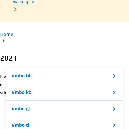
examenjaar
Home
Kruimelpad
2021
Vmbo bb
Kies
een
Vmbo kb
schoolsoort.
Vmbo gl
Vmbo tl