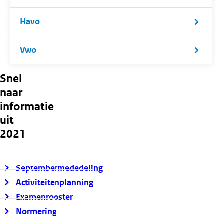
Havo
Vwo
Snel
naar
informatie
uit
2021
Septembermededeling
Activiteitenplanning
Examenrooster
Normering