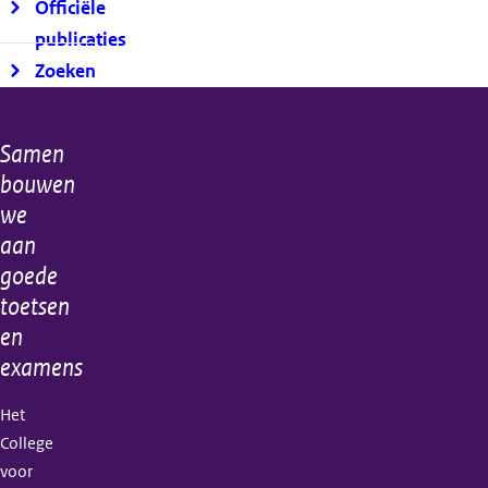
Officiële
publicaties
Zoeken
Samen
Algemene
bouwen
informatie
we
aan
goede
toetsen
en
examens
Het
College
voor