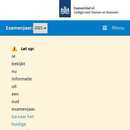
Overslaan
Examenblad.nl
en
College voor Toetsen en Examens
naar
Menu
Examenjaar
de
inhoud
gaan
Let op:
Je
bekijkt
nu
informatie
uit
een
oud
examenjaar.
Ga naar het
huidige