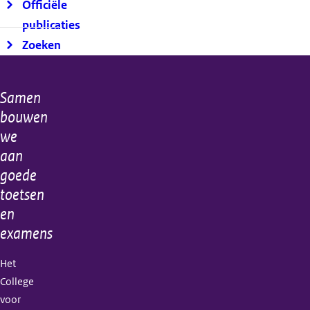
Officiële
publicaties
Zoeken
Samen
Algemene
bouwen
informatie
we
aan
goede
toetsen
en
examens
Het
College
voor