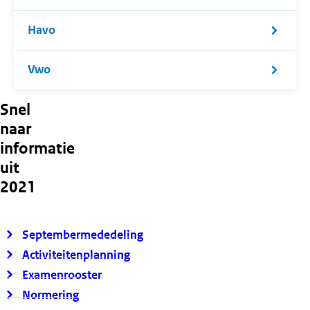
Havo
Vwo
Snel
naar
informatie
uit
2021
Septembermededeling
Activiteitenplanning
Examenrooster
Normering