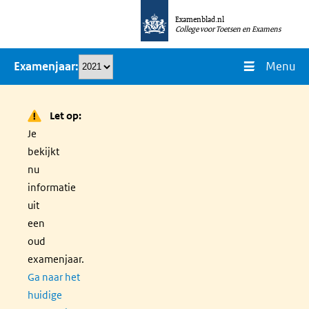
Overslaan
Examenblad.nl
en
College voor Toetsen en Examens
naar
Menu
Examenjaar
de
inhoud
gaan
Let op:
Je
bekijkt
nu
informatie
uit
een
oud
examenjaar.
Ga naar het
huidige