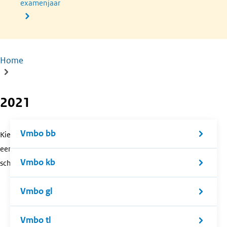
examenjaar
Home
Kruimelpad
2021
Vmbo bb
Kies
een
Vmbo kb
schoolsoort.
Vmbo gl
Vmbo tl