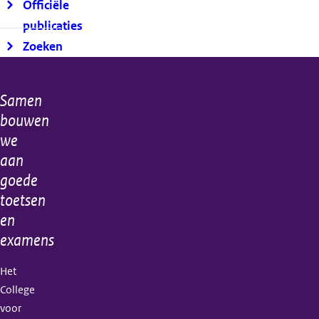
Officiële
publicaties
Zoeken
Samen
Algemene
bouwen
informatie
we
aan
goede
toetsen
en
examens
Het
College
voor