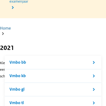
examenjaar
Home
Kruimelpad
2021
Vmbo bb
Kies
een
Vmbo kb
schoolsoort.
Vmbo gl
Vmbo tl