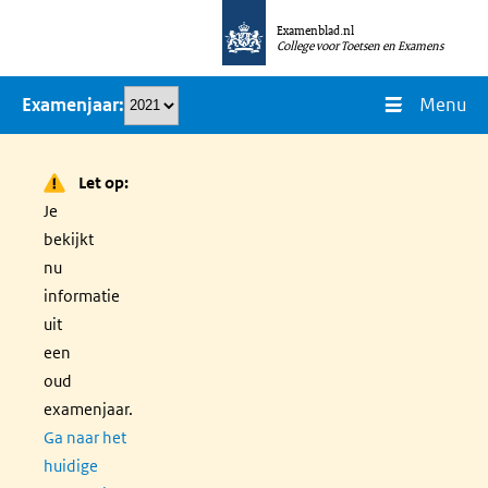
Overslaan
Examenblad.nl
en
College voor Toetsen en Examens
naar
Menu
Examenjaar
de
inhoud
gaan
Let op:
Je
bekijkt
nu
informatie
uit
een
oud
examenjaar.
Ga naar het
huidige