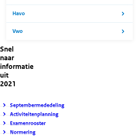
Havo
Vwo
Snel
naar
informatie
uit
2021
Septembermededeling
Activiteitenplanning
Examenrooster
Normering