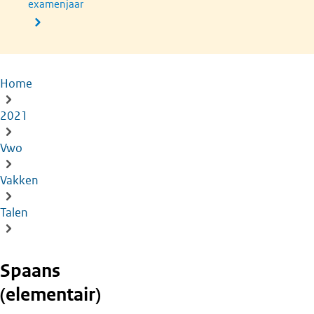
examenjaar
Home
Kruimelpad
2021
Vwo
Vakken
Talen
Spaans
(elementair)