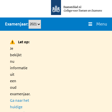
Overslaan
Examenblad.nl
en
College voor Toetsen en Examens
naar
Menu
Examenjaar
de
inhoud
gaan
Let op:
Je
bekijkt
nu
informatie
uit
een
oud
examenjaar.
Ga naar het
huidige