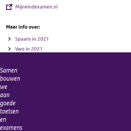
Mijneindexamen.nl
Meer info over:
Spaans in 2021
Vwo in 2021
Samen
Algemene
bouwen
informatie
we
aan
goede
toetsen
en
examens