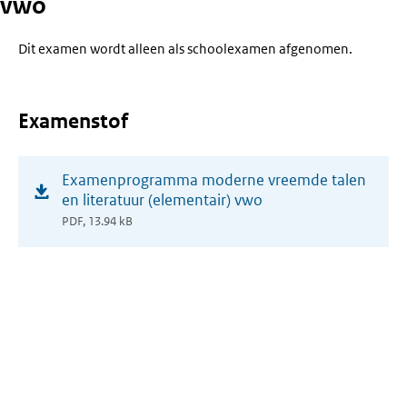
vwo
Dit examen wordt alleen als schoolexamen afgenomen.
Examenstof
(opent
Examenprogramma moderne vreemde talen
in
en literatuur (elementair) vwo
nieuw
PDF, 13.94 kB
venster)