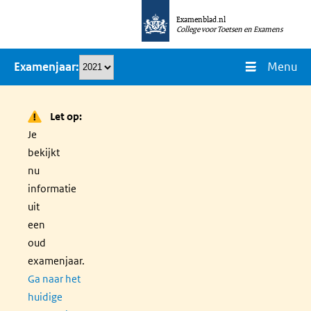
Overslaan
Examenblad.nl
en
College voor Toetsen en Examens
naar
Menu
Examenjaar
de
inhoud
gaan
Let op:
Je
bekijkt
nu
informatie
uit
een
oud
examenjaar.
Ga naar het
huidige