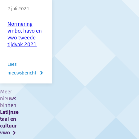
centrale
2 juli 2021
examens
tijdvak
Normering
3
vmbo, havo en
gaan
vwo tweede
van
tijdvak 2021
start!
Lees
nieuwsbericht
over
Normering
vmbo,
Meer
nieuws
havo
binnen
en
Latijnse
vwo
taal en
tweede
cultuur
vwo
tijdvak