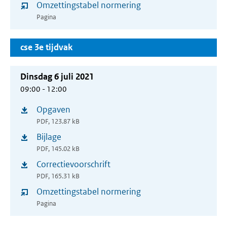
Omzettingstabel normering
nieuw
Pagina
venster)
cse 3e tijdvak
Dinsdag 6 juli 2021
09:00 - 12:00
Opgaven
(opent
PDF, 123.87 kB
in
Bijlage
(opent
nieuw
PDF, 145.02 kB
in
venster)
Correctievoorschrift
(opent
nieuw
PDF, 165.31 kB
in
venster)
Omzettingstabel normering
nieuw
Pagina
venster)