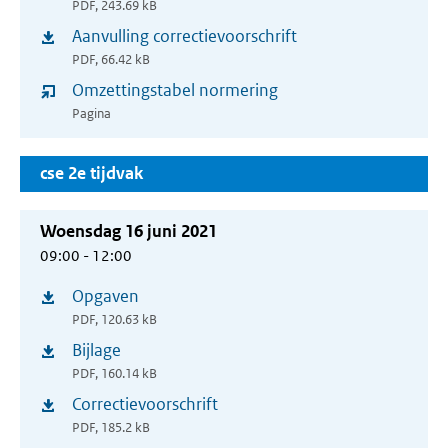
PDF, 243.69 kB
in
venster)
Aanvulling correctievoorschrift
(opent
nieuw
PDF, 66.42 kB
in
venster)
Omzettingstabel normering
nieuw
Pagina
venster)
cse 2e tijdvak
Woensdag 16 juni 2021
09:00 - 12:00
Opgaven
(opent
PDF, 120.63 kB
in
Bijlage
(opent
nieuw
PDF, 160.14 kB
in
venster)
Correctievoorschrift
(opent
nieuw
PDF, 185.2 kB
in
venster)