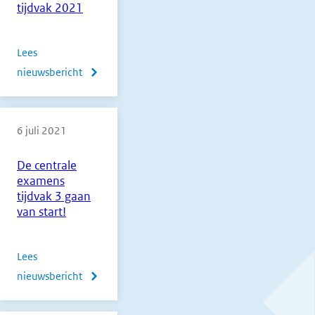
tijdvak 2021
Lees
nieuwsbericht
over
Normering
vmbo,
6 juli 2021
havo
en
De centrale
vwo
examens
derde
tijdvak 3 gaan
tijdvak
van start!
2021
Lees
nieuwsbericht
over
De