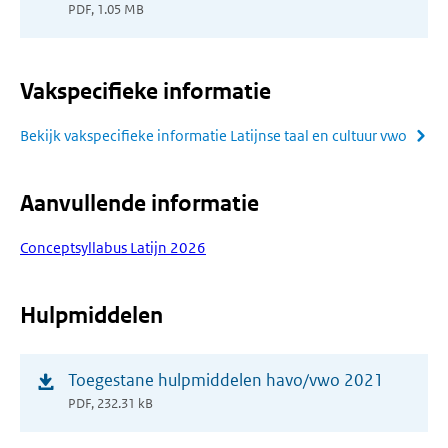
in
PDF, 1.05 MB
nieuw
venster)
Vakspecifieke informatie
Bekijk vakspecifieke informatie Latijnse taal en cultuur vwo
Aanvullende informatie
Conceptsyllabus Latijn 2026
Hulpmiddelen
(opent
Toegestane hulpmiddelen havo/vwo 2021
in
PDF, 232.31 kB
nieuw