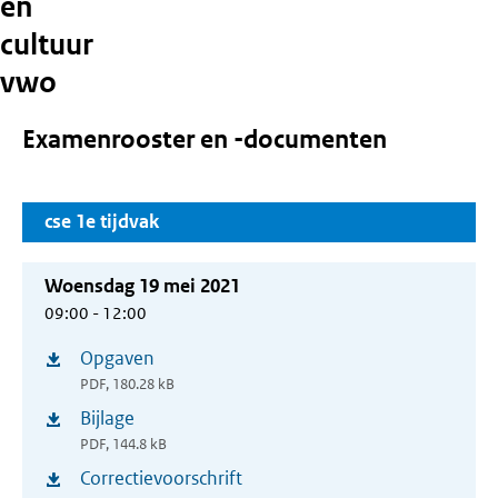
en
cultuur
vwo
Examenrooster en -documenten
cse 1e tijdvak
Woensdag 19 mei 2021
09:00 - 12:00
Opgaven
(opent
PDF, 180.28 kB
in
Bijlage
(opent
nieuw
PDF, 144.8 kB
in
venster)
Correctievoorschrift
(opent
nieuw