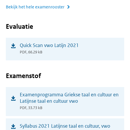
Bekijk het hele examenrooster
Evaluatie
(opent
Quick Scan vwo Latijn 2021
in
PDF, 66.29 kB
nieuw
venster)
Examenstof
(opent
Examenprogramma Griekse taal en cultuur en
in
Latijnse taal en cultuur vwo
nieuw
PDF, 33.73 kB
venster)
(opent
Syllabus 2021 Latijnse taal en cultuur, vwo