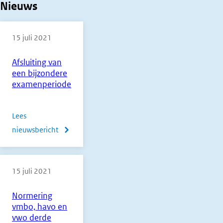
Nieuws
15 juli 2021
Afsluiting van
een bijzondere
examenperiode
Lees
nieuwsbericht
over
Afsluiting
van
15 juli 2021
een
bijzondere
Normering
examenperiode
vmbo, havo en
vwo derde