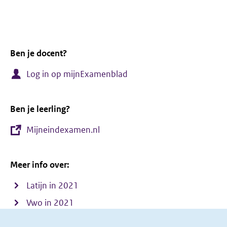
venster)
Ben je docent?
Log in op mijnExamenblad
Ben je leerling?
Mijneindexamen.nl
Meer info over:
Latijn in 2021
Vwo in 2021