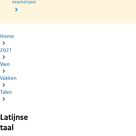
examenjaar
Home
Kruimelpad
2021
Vwo
Vakken
Talen
Latijnse
taal