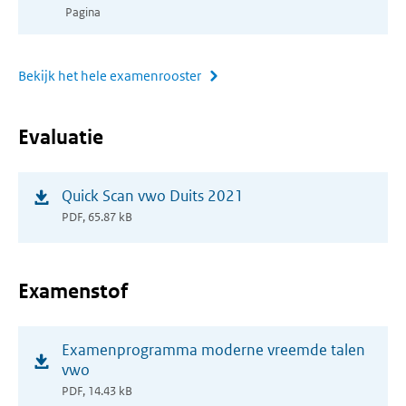
Pagina
venster)
Bekijk het hele examenrooster
Evaluatie
(opent
Quick Scan vwo Duits 2021
in
PDF, 65.87 kB
nieuw
venster)
Examenstof
(opent
Examenprogramma moderne vreemde talen
in
vwo
nieuw
PDF, 14.43 kB