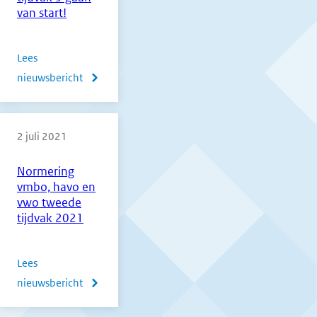
tijdvak
van start!
2021
Lees
nieuwsbericht
over
De
centrale
2 juli 2021
examens
tijdvak
Normering
3
vmbo, havo en
gaan
vwo tweede
van
tijdvak 2021
start!
Lees
nieuwsbericht
over
Normering