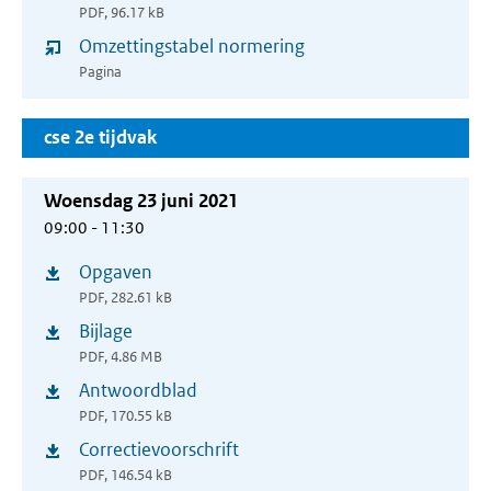
PDF, 96.17 kB
in
venster)
Omzettingstabel normering
nieuw
Pagina
venster)
cse 2e tijdvak
Woensdag 23 juni 2021
09:00 - 11:30
Opgaven
(opent
PDF, 282.61 kB
in
Bijlage
(opent
nieuw
PDF, 4.86 MB
in
venster)
Antwoordblad
(opent
nieuw
PDF, 170.55 kB
in
venster)
Correctievoorschrift
(opent
nieuw
PDF, 146.54 kB
in
venster)