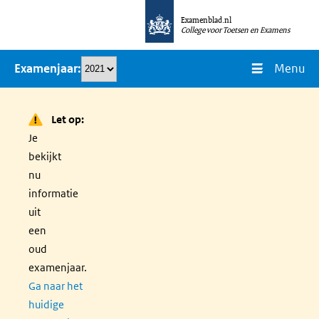
Overslaan
Examenblad.nl
en
College voor Toetsen en Examens
naar
Menu
Examenjaar
de
inhoud
gaan
Let op:
Je
bekijkt
nu
informatie
uit
een
oud
examenjaar.
Ga naar het
huidige