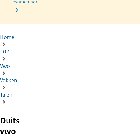
examenjaar
Home
Kruimelpad
2021
Vwo
Vakken
Talen
Duits
vwo