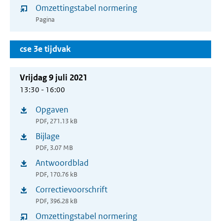
Omzettingstabel normering
nieuw
Pagina
venster)
cse 3e tijdvak
Vrijdag 9 juli 2021
13:30 - 16:00
Opgaven
(opent
PDF, 271.13 kB
in
Bijlage
(opent
nieuw
PDF, 3.07 MB
in
venster)
Antwoordblad
(opent
nieuw
PDF, 170.76 kB
in
venster)
Correctievoorschrift
(opent
nieuw
PDF, 396.28 kB
in
venster)
Omzettingstabel normering
nieuw