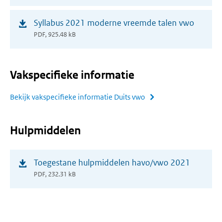
venster)
(opent
Syllabus 2021 moderne vreemde talen vwo
in
PDF, 925.48 kB
nieuw
venster)
Vakspecifieke informatie
Bekijk vakspecifieke informatie Duits vwo
Hulpmiddelen
(opent
Toegestane hulpmiddelen havo/vwo 2021
in
PDF, 232.31 kB
nieuw
venster)