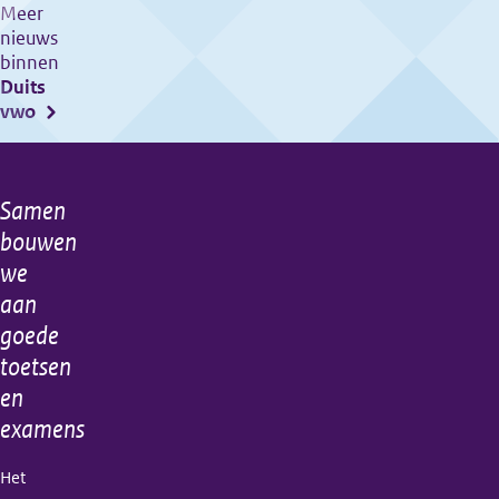
vmbo,
Meer
nieuws
havo
binnen
en
Duits
vwo
vwo
tweede
tijdvak
2021
Samen
Algemene
bouwen
informatie
we
aan
goede
toetsen
en
examens
Het