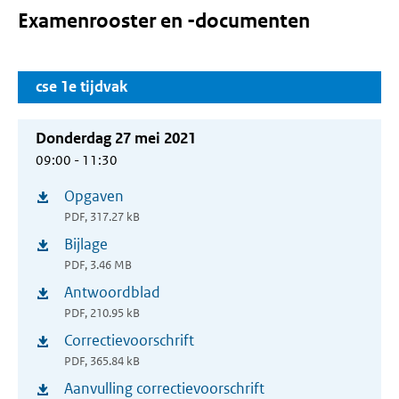
Examenrooster en -documenten
cse 1e tijdvak
Donderdag 27 mei 2021
09:00 - 11:30
Opgaven
(opent
PDF, 317.27 kB
in
Bijlage
(opent
nieuw
PDF, 3.46 MB
in
venster)
Antwoordblad
(opent
nieuw
PDF, 210.95 kB
in
venster)
Correctievoorschrift
(opent
nieuw
PDF, 365.84 kB
in
venster)
Aanvulling correctievoorschrift
(opent
nieuw