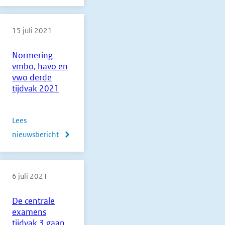
Afsluiting
van
15 juli 2021
een
bijzondere
Normering
examenperiode
vmbo, havo en
vwo derde
tijdvak 2021
Lees
nieuwsbericht
over
Normering
vmbo,
6 juli 2021
havo
en
De centrale
vwo
examens
derde
tijdvak 3 gaan