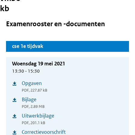
kb
Examenrooster en -documenten
cse 1e tijdvak
Woensdag 19 mei 2021
13:30 - 15:30
Opgaven
(opent
PDF, 227.87 kB
in
Bijlage
(opent
nieuw
PDF, 2.89 MB
in
venster)
Uitwerkbijlage
(opent
nieuw
PDF, 201.1 kB
in
venster)
Correctievoorschrift
(opent
nieuw