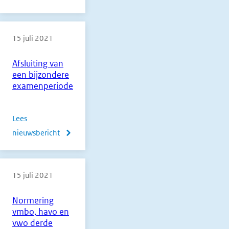
Rapportage
pilot
15 juli 2021
tweede
correctie
Afsluiting van
BB-
een bijzondere
en
examenperiode
KB-
flex
Lees
2021
nieuwsbericht
over
Afsluiting
van
15 juli 2021
een
bijzondere
Normering
examenperiode
vmbo, havo en
vwo derde