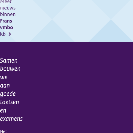
centrale
Meer
nieuws
examens
binnen
tijdvak
Frans
3
vmbo
gaan
kb
van
start!
Samen
Algemene
bouwen
informatie
we
aan
goede
toetsen
en
examens
Het