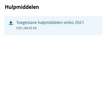
Hulpmiddelen
(opent
Toegestane hulpmiddelen vmbo 2021
in
PDF, 288.95 kB
nieuw
venster)