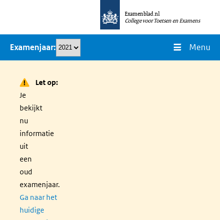
Overslaan
Examenblad.nl
en
College voor Toetsen en Examens
naar
Menu
Examenjaar
de
inhoud
gaan
Let op:
Je
bekijkt
nu
informatie
uit
een
oud
examenjaar.
Ga naar het
huidige