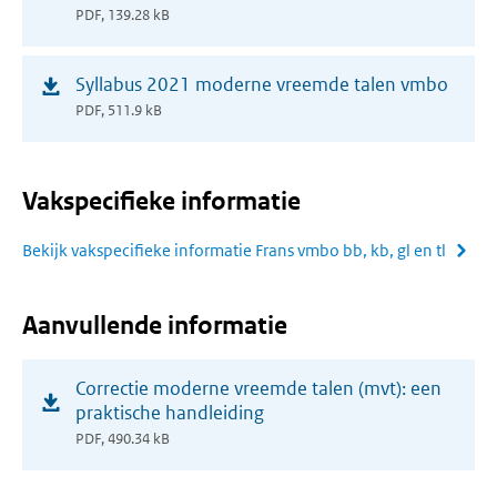
in
PDF, 139.28 kB
nieuw
venster)
(opent
Syllabus 2021 moderne vreemde talen vmbo
in
PDF, 511.9 kB
nieuw
venster)
Vakspecifieke informatie
Bekijk vakspecifieke informatie Frans vmbo bb, kb, gl en tl
Aanvullende informatie
(opent
Correctie moderne vreemde talen (mvt): een
in
praktische handleiding
nieuw
PDF, 490.34 kB
venster)