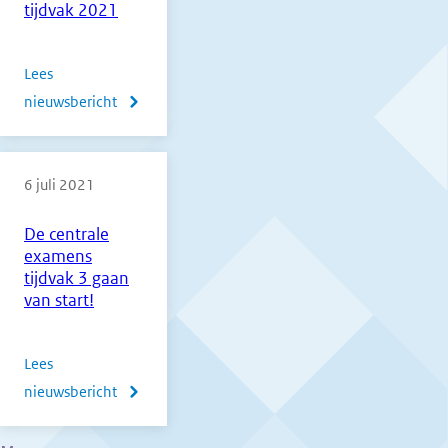
tijdvak 2021
Lees
nieuwsbericht
over
Normering
vmbo,
6 juli 2021
havo
en
De centrale
vwo
examens
derde
tijdvak 3 gaan
tijdvak
van start!
2021
Lees
nieuwsbericht
over
De