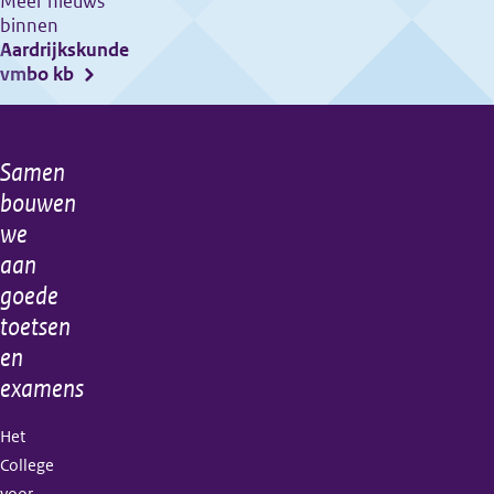
Meer nieuws
binnen
examens
Aardrijkskunde
tijdvak
vmbo kb
3
gaan
van
Samen
Algemene
start!
bouwen
informatie
we
aan
goede
toetsen
en
examens
Het
College