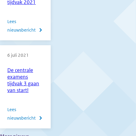
tijdvak 2021
Lees
nieuwsbericht
over
Normering
vmbo,
6 juli 2021
havo
en
De centrale
vwo
examens
derde
tijdvak 3 gaan
tijdvak
van start!
2021
Lees
nieuwsbericht
over
De
centrale