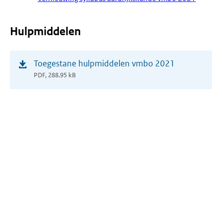
Hulpmiddelen
(opent
Toegestane hulpmiddelen vmbo 2021
in
PDF, 288.95 kB
nieuw
venster)