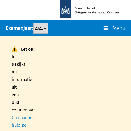
Overslaan
Examenblad.nl
en
College voor Toetsen en Examens
naar
Menu
Examenjaar
de
inhoud
gaan
Let op:
Je
bekijkt
nu
informatie
uit
een
oud
examenjaar.
Ga naar het
huidige