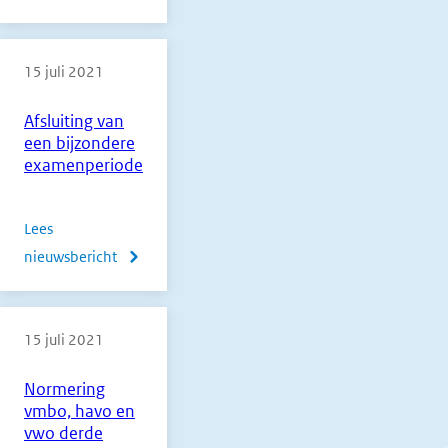
Rapportage
pilot
15 juli 2021
tweede
correctie
Afsluiting van
BB-
een bijzondere
en
examenperiode
KB-
flex
Lees
2021
nieuwsbericht
over
Afsluiting
van
15 juli 2021
een
bijzondere
Normering
examenperiode
vmbo, havo en
vwo derde