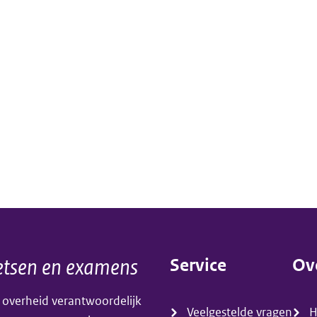
tsen en examens
Service
Ov
(menu)
(m
 overheid verantwoordelijk
Veelgestelde vragen