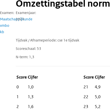
Omzettingstabel norm
Examen
Examenjaar
Maatschappijkunde
2021
vmbo
kb
Tijdvak / Afnameperiode
cse 1e tijdvak
Scoreschaal
53
N-term
1,3
Score
Cijfer
0
1,0
21
4,9
1
1,3
22
5,0
2
1,6
23
5,2