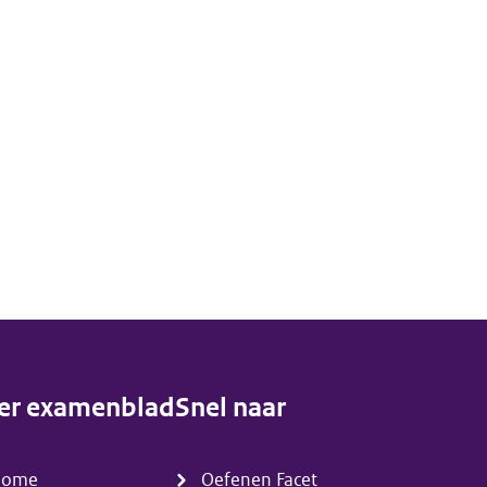
er examenblad
Snel naar
enu)
(menu)
Home
Oefenen Facet