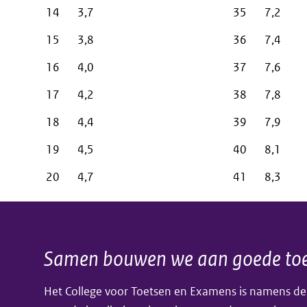
14
3,7
35
7,2
15
3,8
36
7,4
16
4,0
37
7,6
17
4,2
38
7,8
18
4,4
39
7,9
19
4,5
40
8,1
20
4,7
41
8,3
Samen bouwen we aan goede toe
Algemene
Het College voor Toetsen en Examens is namens de
informatie