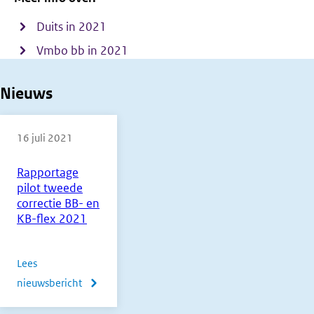
Duits in 2021
Vmbo bb in 2021
Nieuws
16 juli 2021
Rapportage
pilot tweede
correctie BB- en
KB-flex 2021
Lees
nieuwsbericht
over
Rapportage