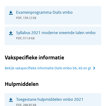
(opent
Examenprogramma Duits vmbo
in
PDF, 139.12 kB
nieuw
venster)
(opent
Syllabus 2021 moderne vreemde talen vmbo
in
PDF, 511.9 kB
nieuw
venster)
Vakspecifieke informatie
Bekijk vakspecifieke informatie Duits vmbo bb, kb en gl
Hulpmiddelen
(opent
Toegestane hulpmiddelen vmbo 2021
in
PDF, 288.95 kB