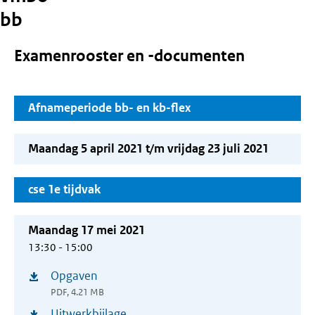
bb
Examenrooster en -documenten
Afnameperiode bb- en kb-flex
Maandag 5 april 2021 t/m vrijdag 23 juli 2021
cse 1e tijdvak
Maandag 17 mei 2021
13:30 - 15:00
Opgaven
(opent
PDF, 4.21 MB
in
Uitwerkbijlage