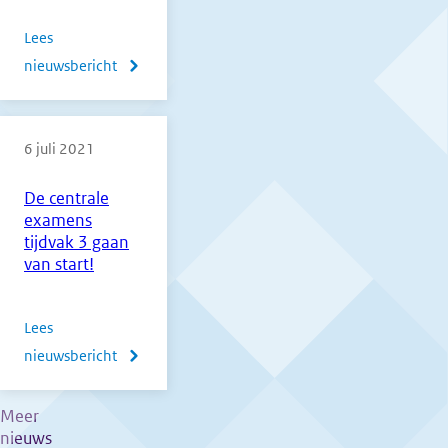
Lees
nieuwsbericht
over
Normering
vmbo,
6 juli 2021
havo
en
De centrale
vwo
examens
derde
tijdvak 3 gaan
tijdvak
van start!
2021
Lees
nieuwsbericht
over
De
centrale
Meer
nieuws
examens