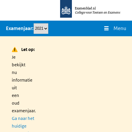
Overslaan
Examenblad.nl
en
College voor Toetsen en Examens
naar
Menu
Examenjaar
de
inhoud
gaan
Let op:
Je
bekijkt
nu
informatie
uit
een
oud
examenjaar.
Ga naar het
huidige