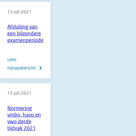
pilot
15 juli 2021
tweede
correctie
Afsluiting van
BB-
een bijzondere
en
examenperiode
KB-
flex
Lees
2021
nieuwsbericht
over
Afsluiting
van
15 juli 2021
een
bijzondere
Normering
examenperiode
vmbo, havo en
vwo derde
tijdvak 2021