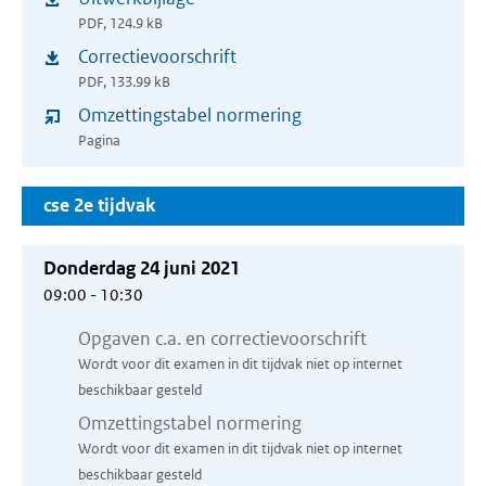
(opent
nieuw
PDF, 124.9 kB
in
venster)
Correctievoorschrift
(opent
nieuw
PDF, 133.99 kB
in
venster)
Omzettingstabel normering
nieuw
Pagina
venster)
cse 2e tijdvak
Donderdag 24 juni 2021
09:00 - 10:30
Opgaven c.a. en correctievoorschrift
Wordt voor dit examen in dit tijdvak niet op internet
beschikbaar gesteld
Omzettingstabel normering
Wordt voor dit examen in dit tijdvak niet op internet
beschikbaar gesteld