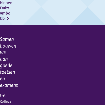
binnen
tijdvak
Duits
3
vmbo
gaan
bb
van
start!
Samen
Algemene
bouwen
informatie
we
aan
goede
toetsen
en
examens
Het
College