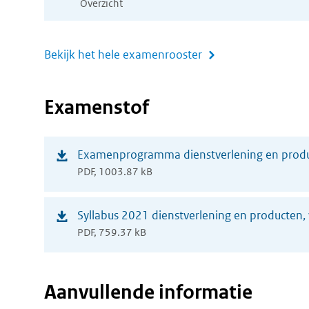
Overzicht
Bekijk het hele examenrooster
Examenstof
(opent
Examenprogramma dienstverlening en prod
PDF, 1003.87 kB
in
nieuw
(opent
Syllabus 2021 dienstverlening en producten
venster)
PDF, 759.37 kB
in
nieuw
venster)
Aanvullende informatie