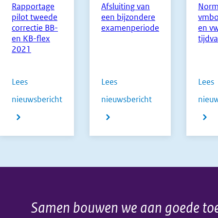
Rapportage
Afsluiting van
Norm
pilot tweede
een bijzondere
vmbo
correctie BB-
examenperiode
en v
en KB-flex
tijdv
2021
Lees
Lees
Lees
nieuwsbericht
nieuwsbericht
over
nieuw
over
Afsluiting
over
Rapportage
van
Norm
pilot
een
vmbo
tweede
bijzondere
havo
correctie
examenperiode
en
Samen bouwen we aan goede toe
BB-
vwo
Algemene