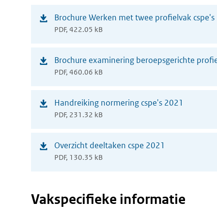
(opent
Brochure Werken met twee profielvak cspe's
PDF, 422.05 kB
in
nieuw
(opent
Brochure examinering beroepsgerichte prof
venster)
PDF, 460.06 kB
in
nieuw
(opent
Handreiking normering cspe's 2021
venster)
PDF, 231.32 kB
in
nieuw
(opent
Overzicht deeltaken cspe 2021
venster)
PDF, 130.35 kB
in
nieuw
venster)
Vakspecifieke informatie