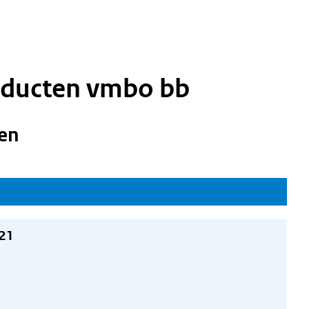
roducten vmbo bb
en
021