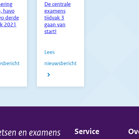
ering
De centrale
, havo
examens
wo derde
tijdvak 3
ak 2021
gaan van
start!
Lees
sbericht
nieuwsbericht
over
ering
De
,
centrale
examens
tijdvak
tsen en examens
Service
Ov
3