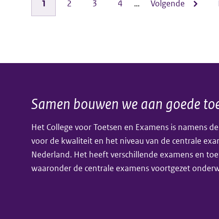
verkenningstraject
Pagina
1
Pagina
2
Pagina
3
Pagina
4
…
Volgende
Volgende
Paginering
syllabi
pagina
biologie,
natuurkunde
en
scheikunde
Samen bouwen we aan goede toe
Algemene
beschikbaar
Het College voor Toetsen en Examens is namens de
informatie
voor de kwaliteit en het niveau van de centrale ex
Nederland. Het heeft verschillende examens en toe
waaronder de centrale examens voortgezet onderwi