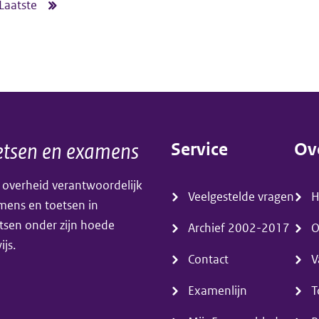
toelichting
Laatste
Laatste
atlas
pagina
als
hulpmiddel
bij
centraal
tsen en examens
Service
Ov
examen
(menu)
(m
vanaf
 overheid verantwoordelijk
Veelgestelde vragen
amens en toetsen in
2020
tsen onder zijn hoede
Archief 2002-2017
O
(havo)
js.
en
Contact
V
2021
Examenlijn
T
(vwo)