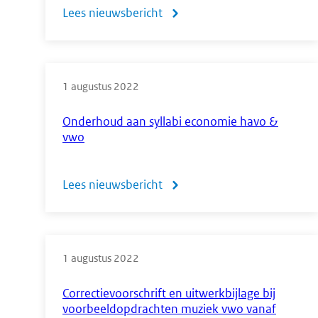
Lees nieuwsbericht
over
Meer
weten
1 augustus 2022
over
centrale
Onderhoud aan syllabi economie havo &
vwo
examens?
Ga
Lees nieuwsbericht
over
naar
Onderhoud
het
aan
CvTE
1 augustus 2022
syllabi
op
economie
Correctievoorschrift en uitwerkbijlage bij
YouTube
voorbeeldopdrachten muziek vwo vanaf
havo