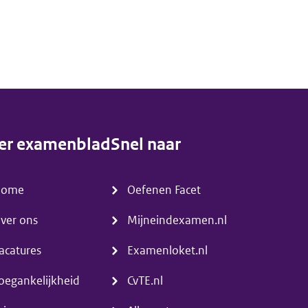
er examenblad
Snel naar
enu)
(menu)
Home
Oefenen Facet
ver ons
Mijneindexamen.nl
acatures
Examenloket.nl
oegankelijkheid
CvTE.nl