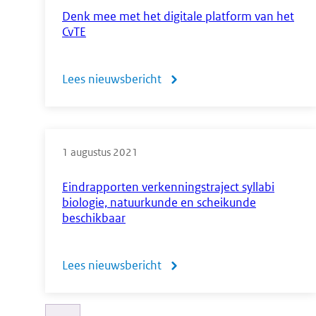
(algemeen)
Denk mee met het digitale platform van het
CvTE
vwo
2022
Lees nieuwsbericht
over
Denk
mee
1 augustus 2021
met
het
Eindrapporten verkenningstraject syllabi
biologie, natuurkunde en scheikunde
digitale
beschikbaar
platform
van
Lees nieuwsbericht
over
het
Eindrapporten
CvTE