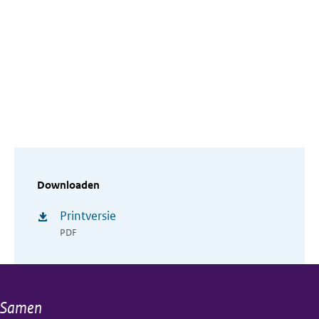
Downloaden
Printversie
PDF
Samen
Algemene