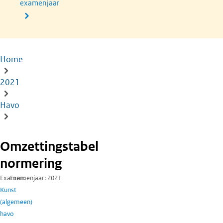
examenjaar
Home
Kruimelpad
2021
Havo
Omzettingstabel
normering
Examen
Examenjaar
2021
Kunst
(algemeen)
havo