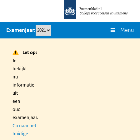
Overslaan
Examenblad.nl
en
College voor Toetsen en Examens
naar
Menu
Examenjaar
de
inhoud
gaan
Let op:
Je
bekijkt
nu
informatie
uit
een
oud
examenjaar.
Ga naar het
huidige