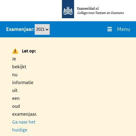
Overslaan
Examenblad.nl
en
College voor Toetsen en Examens
naar
Menu
Examenjaar
de
inhoud
gaan
Let op:
Je
bekijkt
nu
informatie
uit
een
oud
examenjaar.
Ga naar het
huidige