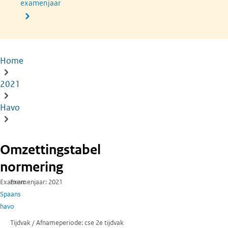
examenjaar
Home
Kruimelpad
2021
Havo
Omzettingstabel
normering
Examen
Examenjaar
2021
Spaans
havo
Tijdvak / Afnameperiode
cse 2e tijdvak