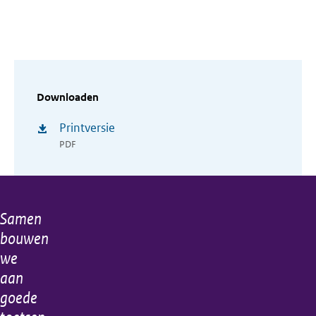
Downloaden
Printversie
PDF
Samen
Algemene
bouwen
informatie
we
aan
goede