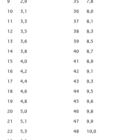
9
2,9
35
7,8
10
3,1
36
8,0
11
3,3
37
8,1
12
3,5
38
8,3
13
3,6
39
8,5
14
3,8
40
8,7
15
4,0
41
8,9
16
4,2
42
9,1
17
4,4
43
9,3
18
4,6
44
9,5
19
4,8
45
9,6
20
5,0
46
9,8
21
5,1
47
9,9
22
5,3
48
10,0