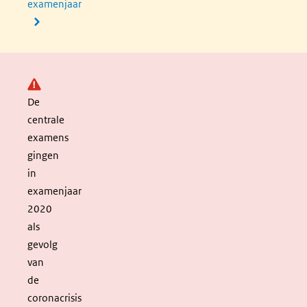
examenjaar
Let op:
De
centrale
examens
gingen
in
examenjaar
2020
als
gevolg
van
de
coronacrisis