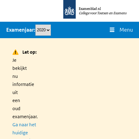
Overslaan
Examenblad.nl
en
College voor Toetsen en Examens
naar
Menu
Examenjaar
de
inhoud
gaan
Let op:
Je
bekijkt
nu
informatie
uit
een
oud
examenjaar.
Ga naar het
huidige