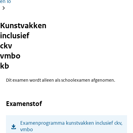
en lo
Kunstvakken
inclusief
ckv
vmbo
kb
Dit examen wordt alleen als schoolexamen afgenomen.
Examenstof
(opent
Examenprogramma kunstvakken inclusief ckv,
in
vmbo