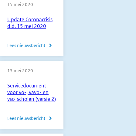
15 mei 2020
Update Coronacrisis
d.d. 15 mei 2020
Lees nieuwsbericht
over
Update
Coronacrisis
15 mei 2020
d.d.
15
Servicedocument
mei
voor vo-, vavo- en
2020
vso-scholen (versie 2)
Lees nieuwsbericht
over
Servicedocument
voor