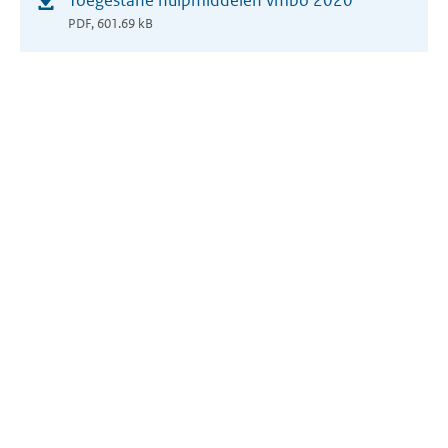
Toegestane hulpmiddelen vmbo 2020
in
PDF, 601.69 kB
nieuw
venster)