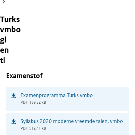
Turks
vmbo
gl
en
tl
Examenstof
(opent
Examenprogramma Turks vmbo
in
PDF, 139.32 kB
nieuw
venster)
(opent
Syllabus 2020 moderne vreemde talen, vmbo
in
PDF, 512.41 kB
nieuw