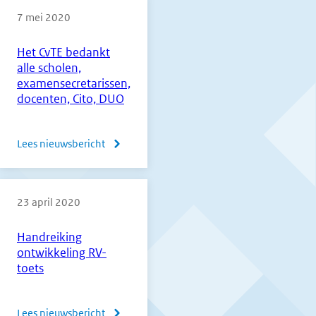
7 mei 2020
vo-,
vavo-
Het CvTE bedankt
en
alle scholen,
vso-
examensecretarissen,
scholen
docenten, Cito, DUO
(versie
2)
Lees nieuwsbericht
over
Het
CvTE
23 april 2020
bedankt
alle
Handreiking
scholen,
ontwikkeling RV-
examensecretarissen,
toets
docenten,
Cito,
Lees nieuwsbericht
over