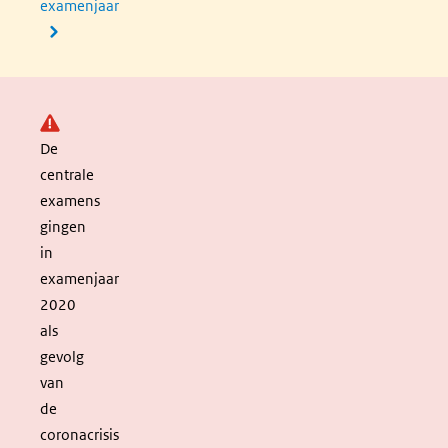
examenjaar
Let op:
De
centrale
examens
gingen
in
examenjaar
2020
als
gevolg
van
de
coronacrisis