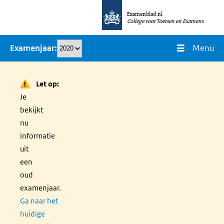
Overslaan
Examenblad.nl
en
College voor Toetsen en Examens
naar
Menu
Examenjaar
de
inhoud
gaan
Let op:
Je
bekijkt
nu
informatie
uit
een
oud
examenjaar.
Ga naar het
huidige