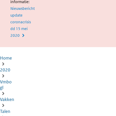
informatie:
Nieuwsbericht
update
coronacrisis
dd 15 mei
2020
Home
Kruimelpad
2020
Vmbo
gl
Vakken
Talen