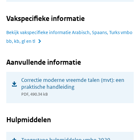
venster)
Vakspecifieke informatie
Bekijk vakspecifieke informatie Arabisch, Spaans, Turks vmbo
bb, kb, gl en tl
Aanvullende informatie
(opent
Correctie moderne vreemde talen (mvt): een
in
praktische handleiding
nieuw
PDF, 490.34 kB
venster)
Hulpmiddelen
(opent