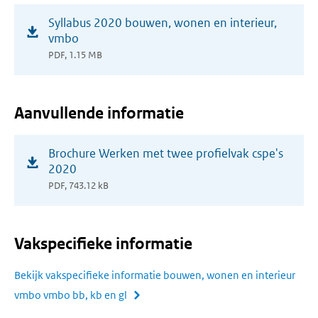
(opent
Syllabus 2020 bouwen, wonen en interieur,
in
vmbo
nieuw
PDF, 1.15 MB
venster)
Aanvullende informatie
(opent
Brochure Werken met twee profielvak cspe's
in
2020
nieuw
PDF, 743.12 kB
venster)
Vakspecifieke informatie
Bekijk vakspecifieke informatie bouwen, wonen en interieur
vmbo vmbo bb, kb en gl