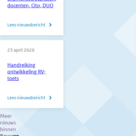
scholen
docenten, Cito, DUO
(versie
2)
Lees nieuwsbericht
over
Het
CvTE
23 april 2020
bedankt
alle
Handreiking
scholen,
ontwikkeling RV-
examensecretarissen,
toets
docenten,
Cito,
Lees nieuwsbericht
over
DUO
Handreiking
ontwikkeling
Meer
nieuws
RV-
binnen
toets