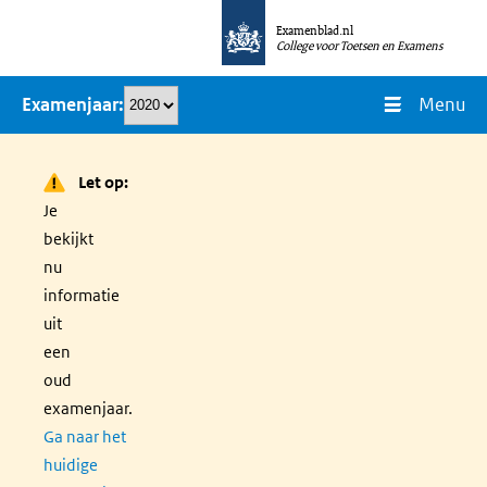
Overslaan
Examenblad.nl
en
College voor Toetsen en Examens
naar
Menu
Examenjaar
de
inhoud
gaan
Let op:
Je
bekijkt
nu
informatie
uit
een
oud
examenjaar.
Ga naar het
huidige