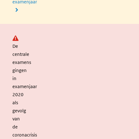
examenjaar
Let op:
De
centrale
examens
gingen
in
examenjaar
2020
als
gevolg
van
de
coronacrisis