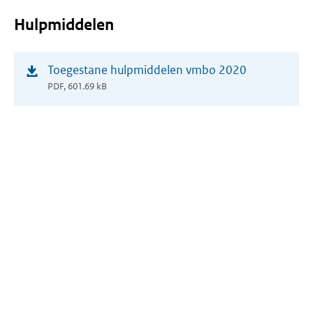
Hulpmiddelen
(opent
Toegestane hulpmiddelen vmbo 2020
in
PDF, 601.69 kB
nieuw
venster)