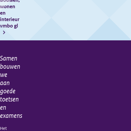
Bouwen,
wonen
en
interieur
vmbo gl
Samen
Algemene
bouwen
informatie
we
aan
goede
toetsen
en
examens
Het