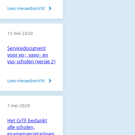
Lees nieuwsbericht
over
Update
Coronacrisis
15 mei 2020
d.d.
15
Servicedocument
mei
voor vo-, vavo- en
2020
vso-scholen (versie 2)
Lees nieuwsbericht
over
Servicedocument
voor
7 mei 2020
vo-,
vavo-
Het CvTE bedankt
en
alle scholen,
vso-
examensecretarissen,