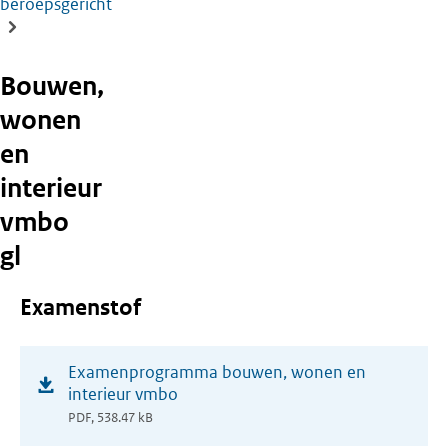
beroepsgericht
Bouwen,
wonen
en
interieur
vmbo
gl
Examenstof
(opent
Examenprogramma bouwen, wonen en
in
interieur vmbo
nieuw
PDF, 538.47 kB
venster)