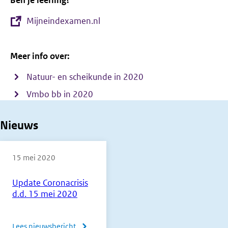
Ben je leerling?
Mijneindexamen.nl
Meer info over:
Natuur- en scheikunde in 2020
Vmbo bb in 2020
Nieuws
15 mei 2020
Update Coronacrisis
d.d. 15 mei 2020
Lees nieuwsbericht
over