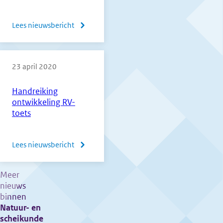
(versie
2)
Lees nieuwsbericht
over
Het
CvTE
23 april 2020
bedankt
alle
Handreiking
scholen,
ontwikkeling RV-
examensecretarissen,
toets
docenten,
Cito,
Lees nieuwsbericht
over
DUO
Handreiking
ontwikkeling
Meer
nieuws
RV-
binnen
toets
Natuur- en
scheikunde