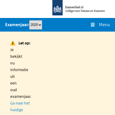
Overslaan
Examenblad.nl
en
College voor Toetsen en Examens
naar
Menu
Examenjaar
de
inhoud
gaan
Let op:
Je
bekijkt
nu
informatie
uit
een
oud
examenjaar.
Ga naar het
huidige