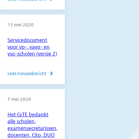
Update
Coronacrisis
15 mei 2020
d.d.
15
Servicedocument
mei
voor vo-, vavo- en
2020
vso-scholen (versie 2)
Lees nieuwsbericht
over
Servicedocument
voor
7 mei 2020
vo-,
vavo-
Het CvTE bedankt
en
alle scholen,
vso-
examensecretarissen,
scholen
docenten, Cito, DUO