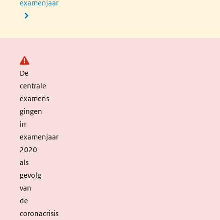
examenjaar
Let op:
De
centrale
examens
gingen
in
examenjaar
2020
als
gevolg
van
de
coronacrisis