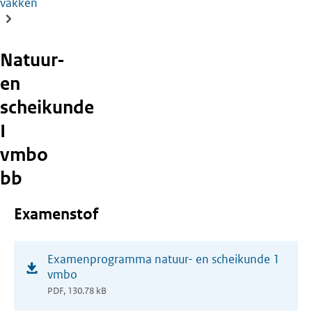
vakken
Natuur-
en
scheikunde
I
vmbo
bb
Examenstof
(opent
Examenprogramma natuur- en scheikunde 1
in
vmbo
nieuw
PDF, 130.78 kB
venster)