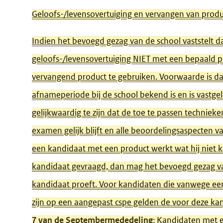
Geloofs-/levensovertuiging en vervangen van prod
Indien het bevoegd gezag van de school vaststelt d
geloofs-/levensovertuiging NIET met een bepaald 
vervangend product te gebruiken. Voorwaarde is d
afnameperiode bij de school bekend is en is vastge
gelijkwaardig te zijn dat de toe te passen technieke
examen gelijk blijft en alle beoordelingsaspecten va
een kandidaat met een product werkt wat hij niet 
kandidaat gevraagd, dan mag het bevoegd gezag va
kandidaat proeft. Voor kandidaten die vanwege een
zijn op een aangepast cspe gelden de voor deze k
7 van de Septembermededeling
: Kandidaten met 