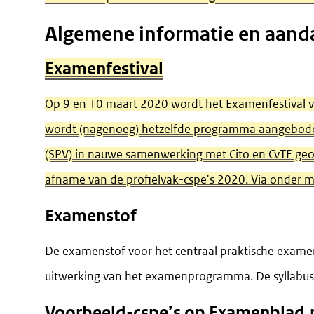
Algemene informatie en aand
Examenfestival
Op 9 en 10 maart 2020 wordt het Examenfestival 
wordt (nagenoeg) hetzelfde programma aangebode
(SPV) in nauwe samenwerking met Cito en CvTE ge
afname van de profielvak-cspe's 2020. Via onder 
Examenstof
De examenstof voor het centraal praktische exame
uitwerking van het examenprogramma. De syllabus i
Voorbeeld-cspe’s op Examenblad.