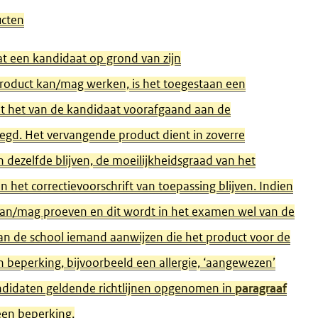
ucten
at een kandidaat op grond van zijn
product kan/mag werken, is het toegestaan een
at het van de kandidaat voorafgaand aan de
legd. Het vervangende product dient in zoverre
n dezelfde blijven, de moeilijkheidsgraad van het
n het correctievoorschrift van toepassing blijven. Indien
kan/mag proeven en dit wordt in het examen wel van de
n de school iemand aanwijzen die het product voor de
 beperking, bijvoorbeeld een allergie, ‘aangewezen’
andidaten geldende richtlijnen opgenomen in
paragraaf
een beperking.