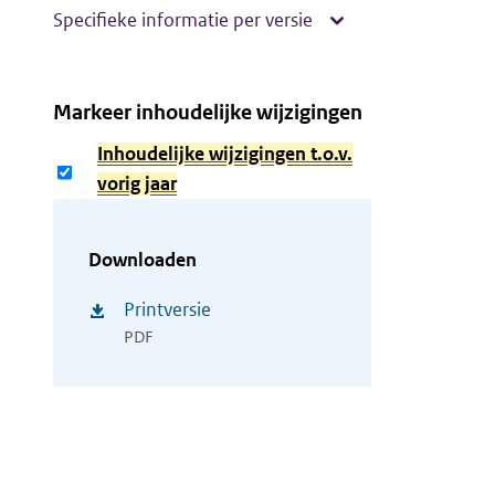
Specifieke informatie per versie
Markeer inhoudelijke wijzigingen
Inhoudelijke wijzigingen t.o.v.
vorig jaar
Downloaden
Printversie
PDF