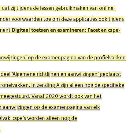
dat zij tijdens de lessen gebruikmaken van online-
 onder voorwaarden toe om deze applicaties ook tijdens
ument
Digitaal toetsen en examineren: Facet en cspe-
 aanwijzingen’ op de examenpagina van de profielvakken
 deel ‘Algemene richtlijnen en aanwijzingen’ geplaatst
fielvakken. In zending A zijn alleen nog de specifieke
l meegestuurd. Vanaf 2020 wordt ook van het
 en aanwijzingen op de examenpagina van elk
fielvak-cspe’s worden alleen nog de
.