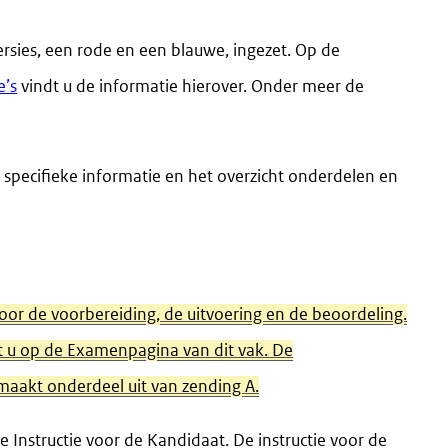
sies, een rode en een blauwe, ingezet. Op de
e’s
vindt u de informatie hierover. Onder meer de
e specifieke informatie en het overzicht onderdelen en
voor de voorbereiding, de uitvoering en de beoordeling.
dt u op de Examenpagina van dit vak. De
maakt onderdeel uit van zending A.
 Instructie voor de Kandidaat. De instructie voor de