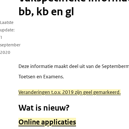
bb, kb en gl
Laatste
update
1
september
2020
Deze informatie maakt deel uit van de Septemberm
Toetsen en Examens.
Veranderingen t.o.v. 2019 zijn geel gemarkeerd.
Wat is nieuw?
Online applicaties