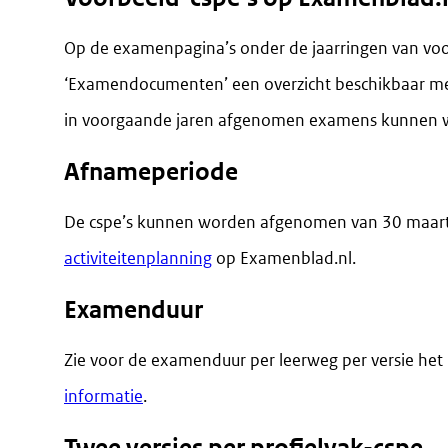
Op de examenpagina’s onder de jaarringen van voo
‘Examendocumenten’ een overzicht beschikbaar m
in voorgaande jaren afgenomen examens kunnen w
Afnameperiode
De cspe’s kunnen worden afgenomen van 30 maart t
activiteitenplanning
op Examenblad.nl.
Examenduur
Zie voor de examenduur per leerweg per versie het 
informatie
.
Twee versies per profielvak-cspe