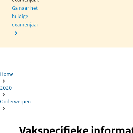
Ga naar het
huidige
examenjaar
Home
Kruimelpad
2020
Onderwerpen
Vakspecifieke informatie zorg en welzijn vmbo