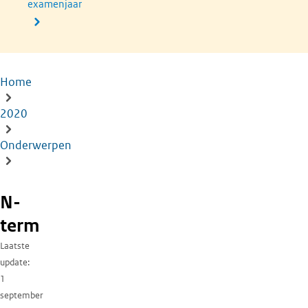
examenjaar
Home
Kruimelpad
2020
Onderwerpen
N-
term
Laatste
update
1
september