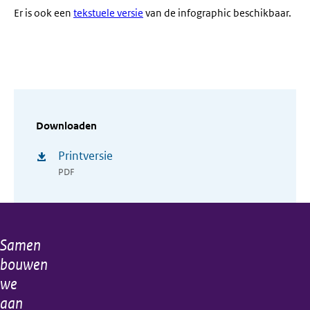
Er is ook een
tekstuele versie
van de infographic beschikbaar.
Downloaden
Printversie
PDF
Samen
Algemene
bouwen
informatie
we
aan