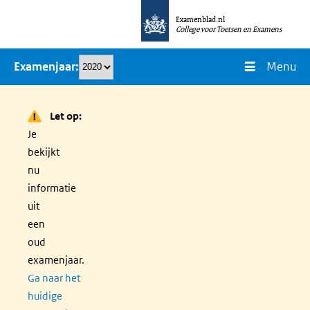
Overslaan
Examenblad.nl
en
College voor Toetsen en Examens
naar
Menu
Examenjaar
de
inhoud
gaan
Let op:
Je
bekijkt
nu
informatie
uit
een
oud
examenjaar.
Ga naar het
huidige